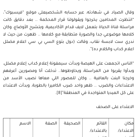
وقال الصياد في شهادته، عبر حسابه الشخصيعلى موقع “فيسبوك”،
“انتظرت المحامين يخرجوا ويقولولنا قرار المحكمة .. بعد دقايق كانت
مراسلة قناة الحياة بتعمل لايف قدام الأكاديمية، وبتشرح الأوضاع، وكان
كلامها موضوعي جدا والصورة متطابقة مع كلامها .. ظهرت من حيث لا
ندري ست لابسة نقاب، وقالت (دول بتوع السي بي سي اعلام مضلل
اعلام كداب والكلام ده)”.
“الناس اتجمعت على الهيصة وبدأت سيمفونة إعلام كداب إعلام مضلل،
وبدأوا يقربوا من المراسلة، ويحاوطوها.. تدخلت أنا ومصورين أعرفهم
وخرجنا البنت بالعافية .. وكان للمصور اللي معاها نصيب الأسد من
الاعتداءات والضرب .. ظهر واحد ضرب الكاميرا بالطوبة، وبدأت الاعتداء
على كل الميديا المتواجدة في المنطقة”
[8]
.
الاعتداء على الصحف
مكان
القائم
الصحيفة
الصفة
الاسم
الاعتداء/
بالاعتداء/