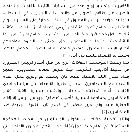
الكاميرات، وتكسير زجاج عدد من السيارات التابعة للقنوات، والاعتداء
بالضرب على طاقم التصوير. من جانبها بدأت السيارات في الانسحاب،
بينما بدأ مؤيدو الرئيس المعزول في رشق الحجارة على السيارات، وتم
الاعتداء على طاقم تصوير قناة أون تي في، ومحاولة إنزال الكاميرا، وكانت
تلك هي أول محاولة، والمرة الأولى في الاعتداء على طاقم أون تي في ، أما
الثانية حدثت عندما بدأ المدعون بالحق المدني في الخروج؛ فهاجمهم
أنصار الرئيس المعزول، فتقدم طاقم القناة لتصوير الهجوم عليهم،
وحينها تم الاعتداء عليهم مرة أخرى.
[1]
كما رصدت المؤسسة انتهاكات أخرى من قبل أنصار الرئيس المعزول،
في محيط أكاديمية الشرطة، حيث تعرض عصام الشندويلي، المذيع
بقناة صدى البلد، للاعتداء عندما كان يستعد هو وفريق عمل القناة
التحدث مع المتظاهرين، بعد أن قاموا بالاعتداء على مراسلة إحدى
القنوات أثناء تغطيتها للأحداث، واحتمت بسيارة القناة، فقام
المتظاهرون بمهاجمة السيارة، فأصيب “عصام” بجرح في الرأس إثر إلقاء
الحجارة عليه، وتم تحرير محضر في قسم ثان القاهرة الجديدة ضد
المتظاهرين.
[2]
وأثناء تغطية مظاهرات الإخوان المسلمين في محيط المحكمة
الدستورية، تم اتهام فريق عملMBC مصر بأنهم يصورون الأماكن التي