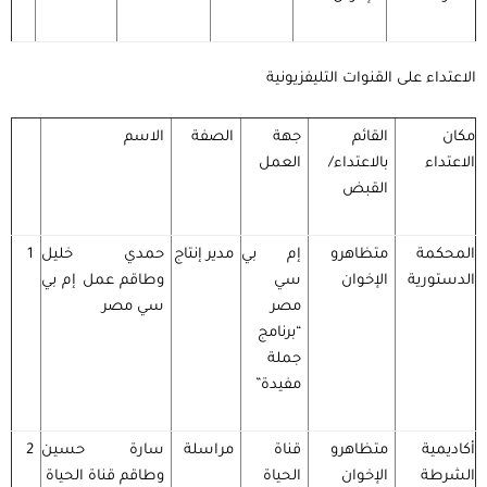
الاعتداء على القنوات التليفزيونية
مكان
القائم
جهة
الصفة
الاسم
الاعتداء
بالاعتداء/
العمل
القبض
المحكمة
متظاهرو
إم بي
مدير إنتاج
حمدي خليل
1
الدستورية
الإخوان
سي
وطاقم عمل إم بي
مصر
سي مصر
“برنامج
جملة
مفيدة”
أكاديمية
متظاهرو
قناة
مراسلة
سارة حسين
2
الشرطة
الإخوان
الحياة
وطاقم قناة الحياة