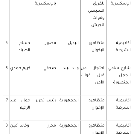
الإسكندرية
للفريق
بالإسكندرية
السيسي
وقوات
الجيش
أكاديمية
متظاهرو
البديل
مصور
حسام
5
الشرطة
الإخوان
الصياد
شارع سامي
احتجاز من
ولاد البلد
صحفي
كريم حمدي
6
الجمل
قبل قوات
المنصورة
الأمن
أكاديمية
متظاهرو
الجمهورية
رئيس تحرير
جمال عبد
7
الشرطة
الإخوان
الرحيم
أكاديمية
متظاهرو
الجمهورية
محرر
وخالد أمين
8
الشرطة
الإخوان