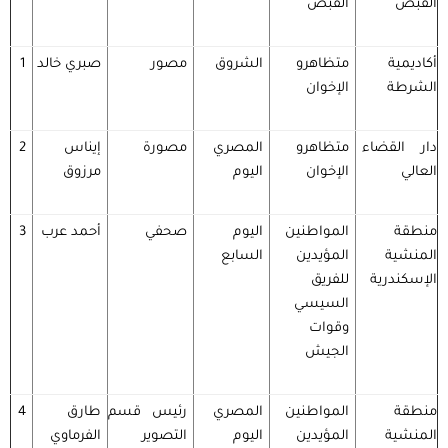
القبض
القبض
أكاديمية
متظاهرو
الشروق
مصور
صبري خالد
1
الشرطة
الإخوان
دار القضاء
متظاهرو
المصري
مصورة
إيناس
2
العالي
الإخوان
اليوم
مرزوق
منطقة
المواطنين
اليوم
صحفي
أحمد عرب
3
المنشية
المؤيدين
السابع
الإسكندرية
للفريق
السيسي
وقوات
الجيش
منطقة
المواطنين
المصري
رئيس قسم
طارق
4
المنشية
المؤيدين
اليوم
التصوير
الفرماوي