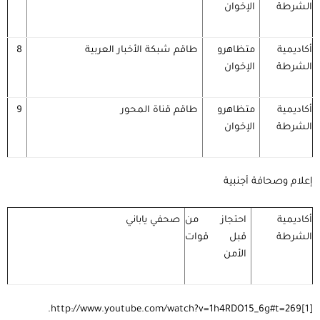
الشرطة
الإخوان
أكاديمية
متظاهرو
طاقم شبكة الأخبار العربية
8
الشرطة
الإخوان
أكاديمية
متظاهرو
طاقم قناة المحور
9
الشرطة
الإخوان
إعلام وصحافة أجنبية
أكاديمية
احتجاز من
صحفي ياباني
الشرطة
قبل قوات
الأمن
http://www.youtube.com/watch?v=1h4RDO15_6g#t=269.
[1]