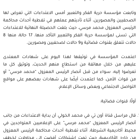
وتابعت مؤسسة حرية الفكر والتعبير أمس الاعتداءات التي تعرض لها
الصحفيين والمصورين، أثناء تأديتهم عملهم في تغطية أحداث محاكمة
الرئيس المعزول محمد مرسي، حيث بلغت الحصيلة النهائية للاعتداءات
التي تسنى لمؤسسة حرية الفكر والتعبير التأكد منها، 17 حالة، منها 8
حالات تتعلق بقنوات فضائية و9 حالات لصحفيين ومصورين.
اعتمدت المؤسسة في توثيقها لهذا اليوم على شهادات المعتدى
عليهم، من خلال مهاتفة من استطاع منهم الحديث، وتوثيق كل ما
تعرضوا إليه، سواء من قبل أنصار الرئيس المعزول “محمد مرسي” أو
من قوات الأمن، كما اعتمدت أيضًا على شهادات بعضهم على مواقع
التواصل الاجتماعي وبعض وسائل الإعلام.
أولًا: قنوات فضائية:
قال مراسل قناة أون تي في محمد الخولي أن بداية الاعتداءات من جانب
أنصار الرئيس المعزول “محمد مرسي” على الإعلاميين المتواجدين في
محيط أكاديمية الشرطة، أثناء تغطية أحداث محاكمة الرئيس المعزول
من خارج الأكاديمية، حيث تمت اشتباكات أفضت إلى محاولات لخطف