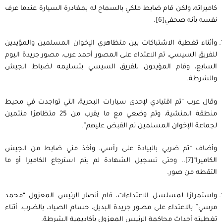
كاميراته، ولكن قام ضابط ملكي بالسماح له بمغادرة السيارة عندما عرف
نفسه بأنه صحفي
[6]
.
وأثناء تغطية الاشتباكات بين متظاهري الإخوان المسلمين والمؤيدين
للفريق السيسي، تم الاعتداء على المصور أحمد عرب، مصور جريدة اليوم
السابع، وقام المؤيدون للفريق السيسي بتسليمه لضباط الجيش
والشرطة.
وقال عرب “تم اقتيادي لإحدى سيارات البحرية، التي تواجدت في محيط
منطقة المنشية، وتم وضعي مع ما يقرب من 25 متظاهرًا منتمين
لجماعة الإخوان المسلمين تم القبض عليهم”.
وأضاف “تم ضربي بالبيادة على رأسي، وأخذ مني ضابط من الجيش
الكاميرا”
[7]
.. وحتى تسجيل الشهادة لم يتم استرجاع الكاميرا أو ما
التقطه من صور.
واستمرارًا لمسلسل الاعتداءات، قام أنصار الرئيس المعزول “محمد
مرسي” بالاعتداء على مصور جريدة البديل، حسام الصياد، بالضرب، أثناء
تغطيته أحداث محاكمة الرئيس المعزول بأكاديمية الشرطة.