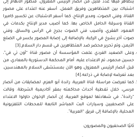
يتظاهر فيها عدد قليل من انصار الرئيس المعزول، فتطور الاتهام إلى
اشتباك بين المتظاهرين وفريق العمل، أسفر عنه اعتداء على مصور
القناة، وفني الصوت، ومدير الإنتاج، كما أسفر الاشتباك عن تكسير كاميرا
القناة وسرقة الحامل الخاص بها، كما أصيب مدير الإنتاج بكدمات في
العمود الفقري، وأصيب فني الصوت بجرح في الرأس والساق، وفني
صوت آخر بشرخ في الركبة، بالإضافة إلى إصابة المصور بكسر في الضلع
الأيمن، وتم تحرير محضر ضد المتظاهرين في قسم دار السلام.
[3]
وعلى الصعيد الفردي علمت المؤسسة أن مصور قناة “أون تي في”،
حسين محمود، تم الاعتداء عليه، أمام المحكمة الدستورية بالمعادي، من
قبل أنصار الرئيس المعزول، وهو الآن بمستشفى السلام بالمهندسين،
بعد تعرضه لإصابة في ذراعه.
[4]
كما تعرضت مراسلة قناة العربية، راندة أبو العزم، لمضايقات من أنصار
مرسي، خلال تغطية أحداث محاكمته بمقر أكاديمية الشرطة. وقالت
“راندة”، في شهادتها لموقع العربية، إن أنصار الإخوان حاولوا الاعتداء
على الصحفيين وسيارات البث المباشر التابعة للمحطات التلفزيونية
المحلية، بالإضافة إلى فريق “العربية”.
ثانيًا الصحفيون والمصورون: