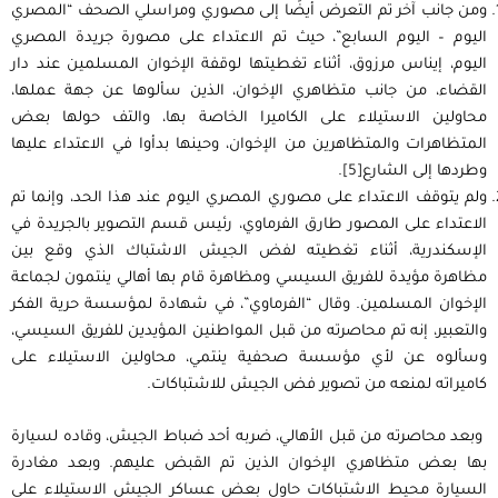
ومن جانب آخر تم التعرض أيضًا إلى مصوري ومراسلي الصحف “المصري
اليوم – اليوم السابع”، حيث تم الاعتداء على مصورة جريدة المصري
اليوم، إيناس مرزوق، أثناء تغطيتها لوقفة الإخوان المسلمين عند دار
القضاء، من جانب متظاهري الإخوان، الذين سألوها عن جهة عملها،
محاولين الاستيلاء على الكاميرا الخاصة بها، والتف حولها بعض
المتظاهرات والمتظاهرين من الإخوان، وحينها بدأوا في الاعتداء عليها
وطردها إلى الشارع
[5]
.
ولم يتوقف الاعتداء على مصوري المصري اليوم عند هذا الحد، وإنما تم
الاعتداء على المصور طارق الفرماوي، رئيس قسم التصوير بالجريدة في
الإسكندرية، أثناء تغطيته لفض الجيش الاشتباك الذي وقع بين
مظاهرة مؤيدة للفريق السيسي ومظاهرة قام بها أهالي ينتمون لجماعة
الإخوان المسلمين. وقال “الفرماوي”، في شهادة لمؤسسة حرية الفكر
والتعبير، إنه تم محاصرته من قبل المواطنين المؤيدين للفريق السيسي،
وسألوه عن لأي مؤسسة صحفية ينتمي، محاولين الاستيلاء على
كاميراته لمنعه من تصوير فض الجيش للاشتباكات.
وبعد محاصرته من قبل الأهالي، ضربه أحد ضباط الجيش، وقاده لسيارة
بها بعض متظاهري الإخوان الذين تم القبض عليهم. وبعد مغادرة
السيارة محيط الاشتباكات حاول بعض عساكر الجيش الاستيلاء على