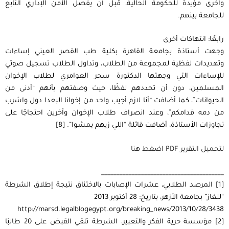
وأخرى مؤيدة للحكومة الحالية، قبل أن يفصل الأمن الإداري التابع
للجامعة بينهم.
رابعًا: انتهاكات أخرى
وجهت أستاذة بجامعة القاهرة بكلية طب القصر العيني إساءات
وتهديدات لفظية لمجموعة من الطلاب، وتداول الطلاب تسجيل صوتي
للإساءات التي وجهتها الدكتورة سحر العوامري لطلاب الإخوان
المسلمين، دون أن تحددهم لفظًا، حيث وصفتهم بأنهم “أدنى من
الحيوانات”، كما أضافت “أنا لازم أجيب واحد من إخوانا البعدا دول واشرب
من دمه قدامكم”، وعند انصراف طلاب الإخوان وآخرين احتجاجًا على
تجاوزات الأستاذة، أضافت قائلة “اللي زيهم يمشوا”. [8]
لتحميل التقرير PDF اضغط هنا
________________________________________
[1] المرصد الطلابي، عشرات الإصابات بالاختناق نتيجة إطلاق الشرطة
“للغاز” بجامعة الأزهر، بتاريخ: 28 أكتوبر 2013
http://marsd.legalblogegypt.org/breaking_news/2013/10/28/3438
[2] مؤسسة حرية الفكر والتعبير، الشرطة تلقي القبض على 20 طالبًا