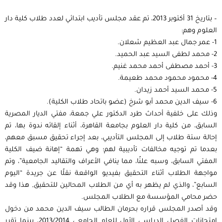
– بتاريخ 31 أكتوبر 2013، تم عقد مجلس تأديب ابتدائي لعدد طلاب كلية دار
العلوم وهم:
1- عمر جمال عبد العظيم شعلان.
2- محمد لطفى السيد عبد الحميد.
3- أحمد مصطفى أحمد محمد غنيم.
4- محمود محمود محمد طعيمة.
5- محمد السيد أحمد زيدان.
6- سيف الدين محمد أبو شرخ (عضو باتحاد طلاب الكلية).
وذلك على خلفية أحداث طرد الدكتور علي جمعة، مفتي الديار المصرية
السابق، من كلية دار العلوم بجامعة القاهرة، أثناء إلقائه ندوة بها، تم
إحالة ستة طلاب إلى المجلس التأديبي، بعد إجراء تحقيق مسبق معهم،
بعدما تم توجيه مخالفات تأديبية لهم؛ وهي تهمة “إهانة ضيف الكلية
المفتي السابق، وسبه علنًا، مما ينافي الأعراف والتقاليد الجامعية”، وتم
مواجهة الطلاب أثناء التحقيق بفيديو الواقعة نقلًا عن جريدة “اليوم
السابع”، والذي لم يظهر به أي من الطلاب المحالين للتحقيق, هذا وقد
حضر محامي المؤسسة مع الطلاب المجلس.
وقد أصدر المجلس قراره بحرمان الطالب سيف الدين محمد من دخول
امتحانات الفصل الدراسي الأول للعام الجامعي 2013/2014، بينما تقرر