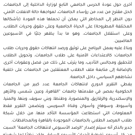
أخرى حول عودة الحرس الجامعي التابع لوزارة الداخلية إلى الجامعات،
كحل مقترح من عدد من رؤساء الجامعات، لمواجهة حالة الانفلات الأمني،
دون النظر إلى المخاطر التي يمكن أن تحملها هذه العودة (بأشكالها
المختلفة المطروحة) على الحياة الجامعية وعلى حقوق وحريات الطلاب،
وعلى استقلال الجامعات، وهو ما بدأ يظهر جليًا في الأسبوعين
الماضيين.
وبناءً عليه يعمل البرنامج على توثيق ورصد انتهاكات حقوق وحريات طلاب
الجامعات؛ كالاعتداءات الأمنية على طلاب الجامعات، وتحويل الطلاب
للتحقيق ومجالس التأديب، وما يترتب على ذلك من فصل وعقوبات أخرى،
بالإضافة إلى متابعة ملف الطلاب المعتقلين من الجامعات على خلفية
نشاطهم السياسي داخل الجامعة.
يغطي التقرير الدوري لانتهاكات الجامعة عدد كبير من الجامعات
الحكومية بمصر، في مقدمتها جامعات “القاهرة، وعين شمس، والأزهر،
والإسكندرية، والزقازيق، والمنصورة، وطنطا، وبني سويف، وبنها، والمنيا،
وأسيوط، وسوهاج وأسوان وقناة السويس، ويتضمن التقرير فقط
المعلومات التي استطاعت المؤسسة التأكد منها، من خلال شبكة
طلاب المرصد الطلابي بالجامعات الموجودة بالقاهرة وبالمحافظات.
جدير بالذكر أنه سيتم إصدار “الرصد الأسبوعي لانتهاكات الجامعة” السبت