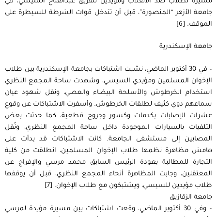
مسيرة لطلاب ضد الانقلاب ومؤيدين للفريق عبدالفتاح السيسي، في
جامعة الأزهر “المنصورة”، قبل أن تتدخل قوات الشرطة للسيطرة على
الموقف. [6]
جامعة الإسكندرية
– في 30 أكتوبر الماضي، نشبت اشتباكات بجامعة الإسكندرية بين طلاب
الإخوان المسلمين ومؤيدي السيسي، وشهدت ساحة المجمع النظري
استخدام الخرطوش والأسلحة البيضاء والعصي، ونقل شهود عيان
سماعهم دوي كثيف لطلقات الخرطوش. وأسفرت الاشتباكات عن وقوع
عشرات الإصابات بكدمات وكسور وجروح قطعية، كما حدثت بعض
التلفيات بالسيارات الموجودة داخل ساحة المجمع النظري، ونُقل
المصابين إلى مستشفى الجامعة. كانت الاشتباكات قد بدأت على
هامش مظاهرة نظمها طلاب الإخوان المسلمين، انطلقت من كلية
التجارة للمطالبة بعودة الرئيس السابق محمد مرسي والإفراج عن
المعتقلين، وجابت المظاهرة أنحاء المجمع النظري، قبل أن يوقفها
طلاب مؤيدين للسيسي، ويشتبكون مع طلاب الإخوان. [7]
جامعة الزقازيق
– وفي 30 أكتوبر الماضي، وقعت اشتباكات بين مسيرة مؤيدة لمرسي