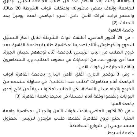
بالجامعة، وذلك بعد اقتحام عدد من طلاب الجامعة للمبنى الإداري
للجامعة وإتلاف بعض محتوياته. واعتقلت قوات الشرطة 20 طالبًا،
واستمر تواجد قوات الأمن داخل الحرم الجامعي لمدة يومين بعد
الأحداث. [2]
جامعة القاهرة
– في 29 أكتوبر الماضي، أطلقت قوات الشرطة قنابل الغاز المسيّل
للدموع والخرطوش، أثناء تصديها لمظاهرة طلابية بجامعة القاهرة، بعد
خروج الطلاب من الباب الرئيسي للجامعة أثناء توجههم لميدان الجيزة،
مما أدى لوقوع عدد من الإصابات في صفوف الطلاب، ورد المتظاهرون
بإلقاء الحجارة على قوات الأمن.
– وفي 3 نوفمبر الجاري، أغلق الأمن الإداري بجامعة القاهرة أبواب
الجامعة أمام مظاهرات “طلاب ضد الانقلاب”، في محاولة لمنعهم من
الخروج باتجاه ميدان النهضة، لكن الطلاب تمكنوا سريعًاً من فتح إحدى
البوابات ونظموا وقفة أمام المسلة في محيط جامعة القاهرة. [3]
جامعة المنيا
– في 30 أكتوبر الماضي، قامت قوات الأمن والجيش بمحاصرة جامعة
المنيا، لمنع خروج تظاهرة، نظمها طلاب مؤيدون للرئيس المعزول
محمد مرسي إلى شوارع المحافظة.
جامعة أسيوط