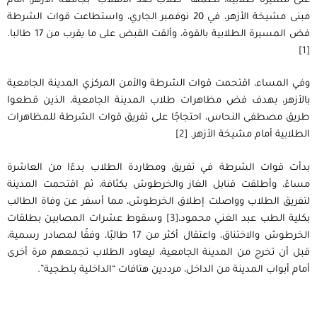
على مسيرة طلابية، نظمها “طلاب ضد الانقلاب” بجامعة الأزهر، أمام
مبنى مشيخة الأزهر، في 20 نوفمبر الجاري، واستطاعت قوات الشرطة
فض المسيرة الطلابية بالقوة، وألقت القبض على ما يقرب من 17 طالبا.
[1]
وفي المساء، اقتحمت قوات الشرطة والأمن المركزي المدينة الجامعية
بالأزهر، بهدف فض مظاهرات طلاب المدينة الجامعية، الذين قطعوا
طريق مصطفى النحاس، احتجاجًا على تفريق قوات الشرطة للمظاهرات
الطلابية أمام مشيخة الأزهر.
[2]
بدأت قوات الشرطة في تفريق ومطاردة الطلاب بدءًا من العاشرة
مساءً، وأطلقت قنابل الغاز والخرطوش بكثافة، ثم اقتحمت المدينة
لتفريق الطلاب وواصلت إطلاق الخرطوش، مما أسفر عن وفاة الطالب
بكلية الطب عبد الغني محمود،
[3]
وسقوط عشرات المصابين بطلقات
الخرطوش والاختناق، واعتقال أكثر من 17 طالبًا، وفقًا لمصادر رسمية،
قبل أن تخرج من المدينة الجامعية، ليعاود الطلاب تجمعهم مرة أخرى
أمام أبواب المدينة من الداخل، مرددين هتافات “الداخلية بلطجية”.