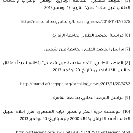
[5]
المرصد الطلابي، “هندسة الزقازيق” تواصل الإضراب واتحادات
الطلاب تدين عنف “الأمن”، بتاريخ: 17 نوفمبر 2013
http
://
marsd
.
afteegypt
.
org
/
breaking
_
news
/2013/11/17/3676
[6]
مراسلة المرصد الطلابي بجامعة الزقازيق
[7]
مراسل المرصد الطلابي بجامعة عين شمس
[8]
المرصد الطلابي، “اتحاد هندسة عين شمس” يتظاهر تنديداً باعتقال
طالبين بالكلية أمس، بتاريخ: 20 نوفمبر 2013
http
://
marsd
.
afteegypt
.
org
/
breaking
_
news
/2013/11/20/3752
[9]
مراسل المرصد الطلابي بجامعة القاهرة
[10]
مؤسسة حرية الفكر والتعبير، نيابة المنصورة تقرر إخلاء سبيل
الطالب أحمد الفراش بكفالة 2000 جنيه، بتاريخ: 20 نوفمبر 2013
http
://
afteegypt
.
org
/
law
_
unit
/2013/11/20/5731-
afteegypt
.
html