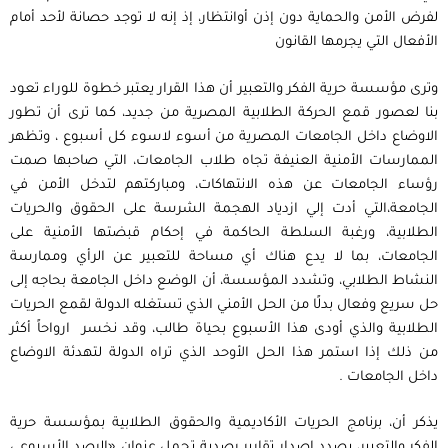
لفرض الأمن والحماية دون إذن أوانتظار، إذ إنه لا توجد حصانة لأحد أمام
الأفعال التي يجرمها القانون
وترى مؤسسة حرية الفكر والتعبير أن هذا القرار يعتبر خطوة للوراء تعود
بنا لعصور قمع الحركة الطلابية المصرية من جديد، كما ترى أن تطور
الاوضاع داخل الجامعات المصرية من أسوء لاسوء كل أسبوع ، وتظهر
الممارسات الأمنية العنيفة تجاه طلاب الجامعات، التي صاحبها صمت
رؤساء الجامعات عن هذه الانتهاكات، ومباركتهم لتدخل الأمن في
الجامعة،التي أدت إلي ازدياد الهجمة الشرسة على الحقوق والحريات
الطلابية، ورغبة السلطة الحاكمة في إحكام قبضتها الأمنية على
الجامعات، بما لا يدع هناك أي مساحة للتعبير عن الرأي وممارسة
النشاط الطلابي، وتشدد المؤسسة، أن الوضع داخل الجامعة بحاجه إلى
حل سريع وفعال بدلًا من الحل الأمني الذي تستغله الدولة لقمع الحريات
الطلابية والذي أودى هذا الأسبوع بحياة طالب، وقد نخسر ارواحاً أكثر
من ذلك إذا استمر هذا الحل الأوحد الذي تراه الدولة لتهدئة الاوضاع
داخل الجامعات .
يذكر أن، برنامج الحريات الأكاديمية والحقوق الطلابية بمؤسسة حرية
الفكر والتعبير، بصدد إصدار تقارير رصدية تحمل عنوان «الرصد الأسبوعي