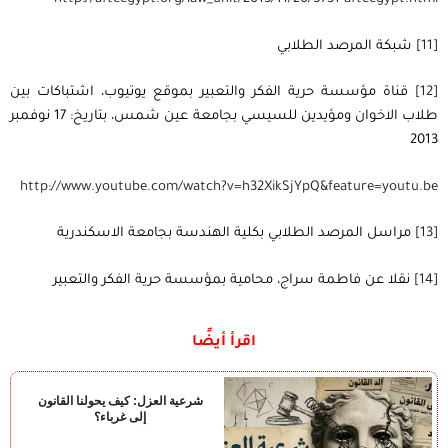
[11]
شبكة المرصد الطلابي
[12]
قناة مؤسسة حرية الفكر والتعبير بموقع يوتيوب، اشتباكات بين
طلاب الاخوان ومؤيدين للسيسي بجامعة عين شمس، بتاريخ: 17 نوفمبر
2013
http
://
www
.
youtube
.
com
/
watch
?
v
=
h
32
XikSjYpQ
&
feature
=
youtu
.
be
[13]
مراسل المرصد الطلابي بكلية الهندسة بجامعة الاسكندرية
[14]
نقلا عن فاطمة سراج، محامية بمؤسسة حرية الفكر والتعبير
اقرأ أيضًا
شرعية العزل: كيف يحولنا القانون
إلى غرباء؟