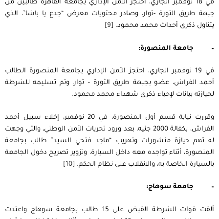
في 18 نوفمبر الجاري، احتجز الأمن الإداري بجامعة القاهرة طالبين من
جبهة طريق الثورة -ثوار، وصادر محتويات معرض “جدع يا باشا”، الذي
يتناول ذكرى أحداث محمد محمود.
[9]
–
جامعة المنصورة:
في 19 نوفمبر الجاري، احتجز الأمن الإداري بجامعة المنصورة الطالب
أحمد الفراش، عضو بجبهة طريق الثورة – ثوار، وتم تسليمه للشرطة
لحيازته بيانات لإحياء ذكرى شهداء محمد محمود.
وقررت نيابة قسم أول المنصورة، في 20 نوفمبر، إخلاء سبيل أحمد
الفراش، بكفالة 2000 جنيه، بعد ورود تحريات الأمن الوطني، والتي وجهت
له تهم حيازة منشورات وتهريب “ماجد فتحي السيد” طالب بجامعة
المنصورة، أثناء تواجده معه داخل السيارة، وتزوير تصريح دخول الجامعة
بالسيارة الخاصة به، والانقلاب على نظام الحكم.
[10]
–
جامعة سوهاج
:
ألقت قوات الشرطة القبض على 15 طالب بجامعة سوهاج واعتدت