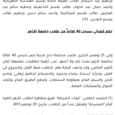
إبراهيم عبد السلام، طلاب الفرقة الثالثة بقسم الهندسة الكهربائية،
وأحمد جمال عبد الجواد، طالب بقسم التخطيط، وعطية سالم عبد
الفضيل، طالب بقسم الميكانيكا، وأحمد سالم حسن إبراهيم، طالب
بقسم التعدين.
[14]
حكم قضائي بسجن 40 طالباً من طلاب جامعة الأزهر
وفي 21 نوفمبر الجاري، قضت محكمة جنح مدينة نصر بحبس 40 طالبًا
بجامعة الأزهر لمدة عام و6 أشهر، على خلفية تظاهرات نظموها خلال
أكتوبر الماضي، وقد وجهت النيابة تهم للطلاب منها القتل، والشروع في
القتل، وحيازة أسلحة بيضاء وذخيرة، والانضمام لتنظيم إرهابي، وتكدير
الأمن والسلم العام، ومقاومة السلطات، وقطع الطريق العام، وإتلاف
الأموال والممتلكات العامة.
[1]
المرصد الطلابي، “قوات الشرطة” تفرق مظاهرة لطلاب الأزهر بالقوة
أمام “المشيخة” وتعتقل عدداً من الطلاب، بتاريخ: 20 نوفمبر 2013