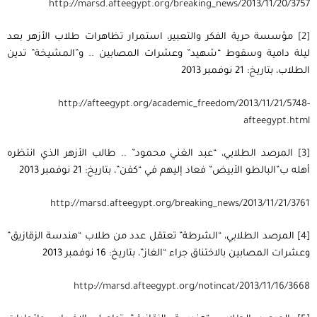
http
://
marsd
.
afteegypt
.
org
/
breaking
_
news
/2013/11/20/3757
[2]
مؤسسة حرية الفكر والتعبير، استمرار تظاهرات طلاب الأزهر بعد
ليلة دامية وسقوط “شهيد” وعشرات المصابين .. و”المشيخة” تدين
الطلاب، بتاريخ: 21 نوفمبر 2013
http
://
afteegypt
.
org
/
academic
_
freedom
/2013/11/21/5748-
afteegypt
.
html
[3]
المرصد الطلابي، “عبد الغني محمود” .. طالب الأزهر الذي انتظره
أهله ب”البالطو الأبيض” فعاد إليهم في “كفن”، بتاريخ: 21 نوفمبر 2013
http
://
marsd
.
afteegypt
.
org
/
breaking
_
news
/2013/11/21/3761
[4]
المرصد الطلابي، “الشرطة” تعتقل عدد من طلاب “هندسة الزقازيق”
وعشرات المصابين بالاختناق جراء “الغاز”، بتاريخ: 16 نوفمبر 2013
http
://
marsd
.
afteegypt
.
org
/
notincat
/2013/11/16/3668