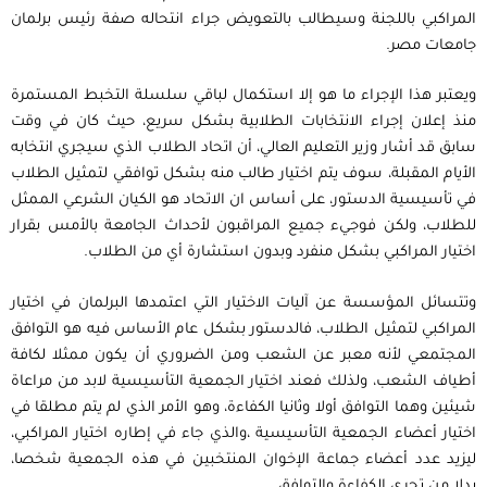
المراكبي باللجنة وسيطالب بالتعويض جراء انتحاله صفة رئيس برلمان
جامعات مصر.
ويعتبر هذا الإجراء ما هو إلا استكمال لباقي سلسلة التخبط المستمرة
منذ إعلان إجراء الانتخابات الطلابية بشكل سريع، حيث كان في وقت
سابق قد أشار وزير التعليم العالي، أن اتحاد الطلاب الذي سيجري انتخابه
الأيام المقبلة، سوف يتم اختيار طالب منه بشكل توافقي لتمثيل الطلاب
في تأسيسية الدستور، على أساس ان الاتحاد هو الكيان الشرعي الممثل
للطلاب، ولكن فوجيء جميع المراقبون لأحداث الجامعة بالأمس بقرار
اختيار المراكبي بشكل منفرد وبدون استشارة أي من الطلاب.
وتتسائل المؤسسة عن آليات الاختيار التي اعتمدها البرلمان في اختيار
المراكبي لتمثيل الطلاب، فالدستور بشكل عام الأساس فيه هو التوافق
المجتمعي لأنه معبر عن الشعب ومن الضروري أن يكون ممثلا لكافة
أطياف الشعب، ولذلك فعند اختيار الجمعية التأسيسية لابد من مراعاة
شيئين وهما التوافق أولا وثانيا الكفاءة، وهو الأمر الذي لم يتم مطلقا في
اختيار أعضاء الجمعية التأسيسية ،والذي جاء في إطاره اختيار المراكبي،
ليزيد عدد أعضاء جماعة الإخوان المنتخبين في هذه الجمعية شخصا،
بدلا من تحري الكفاءة والتوافق.