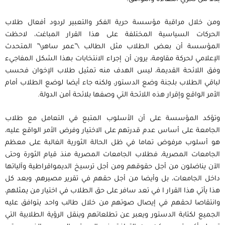
ومن خلال مراقبة مؤسسة حرية الفكر والتعبير لردود أفعال طلاب
الحركات السياسية المختلفة على هذا القرار المباغت، لاحظت
المؤسسة أن بعض الطلاب مثل الطالب \”عمر ساهر\” المتحدث
الإعلامي لحركة مقاومة، يرون أن إجراء الانتخابات بهذا الشكل المفاجيء
وفق اللائحة القديمة، ليس الهدف منه تمثيل طلاب الإخوان فحسب
لباقي الطلاب بلجنة وضع الدستور، ولكنه جاء أيضا لوضع الطلاب أمام
الأمر الواقع وإقرار هذه اللائحة التي وصفها بلائحة أمن الدولة.
وتؤكد المؤسسة على أن الأسلوب المتبع في التعامل مع طلاب
الجامعة على أساس عدم قدرتهم على الاختيار وفرض الأمر الواقع عليه،
هو أسلوب مرفوض تماما في ظل الحالة الثورية الغالبة على معظم
الجامعات المصرية، فطلاب الجامعات المصرية منذ قيام الثورة وحتى
الآن يناضلون من أجل حقوقهم ومن أجل ترسيخ الديمواقراطية وآلياتها
داخل الجامعات، بل وأيضا من أجل حقهم في تقرير مصيرهم، وبعد كل
هذا يأتي هذا القرار ا في تعد سافر على حق الطلاب في اختيار من يمثلهم،
وانتقاصا لحقهم في إيصال صوتهم من خلال طالب واحد يتوافق عليه
الجميع لكتابة الدستور ويعبر عن تطلعاتهم وينقل الرؤية الطلابية التي