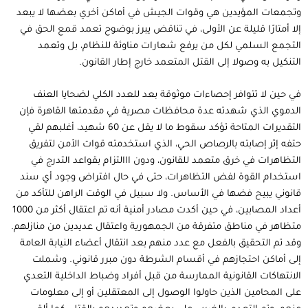
وتجمعات المؤيدين هي وقوات الجيش في أماكن أخري بعضها لا يبعد
إلا أمتارّا قليلة عن الأولى، في تناقض يبرز بوضوح تعمد قمع الحق في
التجمع السلمي لكل من يرفع شعارات مناوئة للنظام، بل وتعمد
التنكيل به وصولا إلى القتل المتعمد خارج إطار القانون.
في حين لا تتوافر إحصاءات موثوقة بعد للعدد الكلي لضحايا العنف
الدموي الذي شهدته عدة محافظات مصرية في مقدمتها القاهرة فإن
التقديرات المتاحة تؤكد سقوط ما لا يقل عن 60 شهيد، أغلبهم لقي
حتفه إثر إصابته بالرصاص الحي، الذي استخدمته قوات الأمن لتفريق
التظاهرات في خرق متعمد للقانون، ودون ااالتزام بقواعد التدرج في
استخدام القوة لفض التظاهرات، حتى في حال افتراض وجود أي سند
قانوني يبيح فضها في الأساس. ولا سبيل في الوقت الراهن للتأكد من
أعداد المصابين، في حين أكدت مصادر أمنية أنه تم اعتقال أكثر من 1000
متظاهر في مناطق متفرقة من الجمهورية واعتقال عديدين من منازلهم.
وقد تم التحقيق بالفعل مع عدد منهم بعد انتقال أعضاء النيابة العامة
إلى أماكن احتجازهم في أقسام الشرطة دون مبرر قانوني. وشملت
الانتهاكات القانونية الممارسة من قبل أفراد وضباط الداخلية التعدي
على المحامين الذين حاولوا الوصول إلى المعتقلين أو إلى معلومات