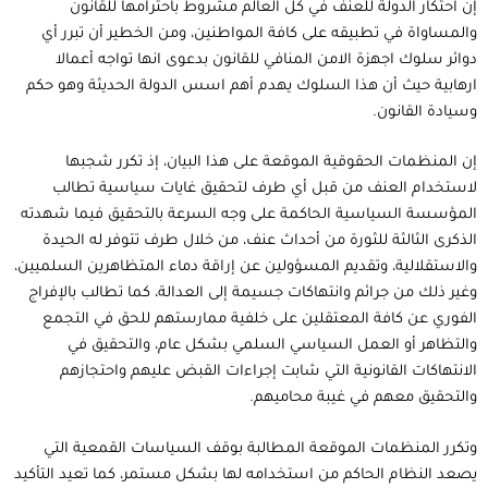
إن احتكار الدولة للعنف في كل العالم مشروط باحترامها للقانون
والمساواة في تطبيقه على كافة المواطنين، ومن الخطير أن تبرر أي
دوائر سلوك اجهزة الامن المنافي للقانون بدعوى انها تواجه أعمالا
ارهابية حيث أن هذا السلوك يهدم أهم اسس الدولة الحديثة وهو حكم
وسيادة القانون.
إن المنظمات الحقوقية الموقعة على هذا البيان، إذ تكرر شجبها
لاستخدام العنف من قبل أي طرف لتحقيق غايات سياسية تطالب
المؤسسة السياسية الحاكمة على وجه السرعة بالتحقيق فيما شهدته
الذكرى الثالثة للثورة من أحداث عنف، من خلال طرف تتوفر له الحيدة
والاستقلالية، وتقديم المسؤولين عن إراقة دماء المتظاهرين السلميين،
وغير ذلك من جرائم وانتهاكات جسيمة إلى العدالة، كما تطالب بالإفراج
الفوري عن كافة المعتقلين على خلفية ممارستهم للحق في التجمع
والتظاهر أو العمل السياسي السلمي بشكل عام، والتحقيق في
الانتهاكات القانونية التي شابت إجراءات القبض عليهم واحتجازهم
والتحقيق معهم في غيبة محاميهم.
وتكرر المنظمات الموقعة المطالبة بوقف السياسات القمعية التي
يصعد النظام الحاكم من استخدامه لها بشكل مستمر، كما تعيد التأكيد