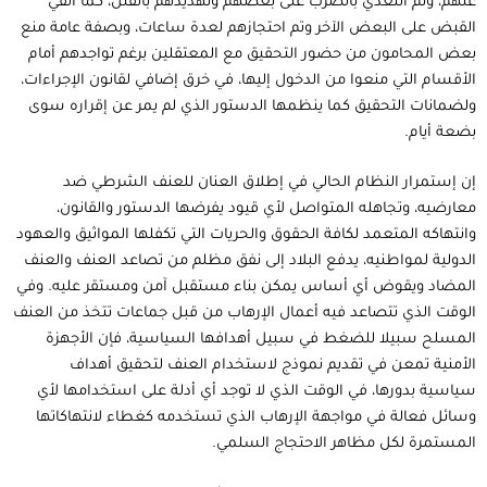
عنهم، وتم التعدي بالضرب على بعضهم وتهديدهم بالقتل، كما ألقي
القبض على البعض الآخر وتم احتجازهم لعدة ساعات، وبصفة عامة منع
بعض المحامون من حضور التحقيق مع المعتقلين برغم تواجدهم أمام
الأقسام التي منعوا من الدخول إليها، في خرق إضافي لقانون الإجراءات،
ولضمانات التحقيق كما ينظمها الدستور الذي لم يمر عن إقراره سوى
بضعة أيام.
إن إستمرار النظام الحالي في إطلاق العنان للعنف الشرطي ضد
معارضيه، وتجاهله المتواصل لأي قيود يفرضها الدستور والقانون،
وانتهاكه المتعمد لكافة الحقوق والحريات التي تكفلها المواثيق والعهود
الدولية لمواطنيه، يدفع البلاد إلى نفق مظلم من تصاعد العنف والعنف
المضاد ويقوض أي أساس يمكن بناء مستقبل آمن ومستقر عليه. وفي
الوقت الذي تتصاعد فيه أعمال الإرهاب من قبل جماعات تتخذ من العنف
المسلح سبيلا للضغط في سبيل أهدافها السياسية، فإن الأجهزة
الأمنية تمعن في تقديم نموذج لاستخدام العنف لتحقيق أهداف
سياسية بدورها، في الوقت الذي لا توجد أي أدلة على استخدامها لأي
وسائل فعالة في مواجهة الإرهاب الذي تستخدمه كغطاء لانتهاكاتها
المستمرة لكل مظاهر الاحتجاج السلمي.