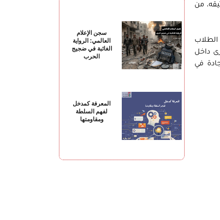
يقه، من
سجن الإعلام
 الطلاب
العالمي: الرواية
الغائبة في ضجيج
ى داخل
الحرب
جادة في
المعرفة كمدخل
لفهم السلطة
ومقاومتها