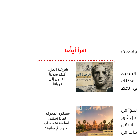
اقرأ أيضًا
لجامعات
شرعية العزل:
مدنية،
كيف يحولنا
القانون إلى
، وكذلك
غرباء؟
قي الخط
أسوأ من
عسكرة المعرفة:
 مقتل 10 طلاب على الأقل داخل حُرم
لماذا تخشى
السلطة تخصصات
 لا يقل
العلوم الإنسانية؟
مئات من