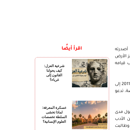
اقرأ أيضًا
 أصدرته
ير مركز الأرض
لأديان بسبب قيامه
شرعية العزل:
كيف يحولنا
القانون إلى
غرباء؟
تعود وقائع القضية إلى 12 أبريل 2011 عندما قام عدد من المواطنين بمحافظة بني سويف بتقديم بلاغ يحمل رقم 600 لسنة 2011 إلى
ون فيه “كرم صابر” بإصدار مجموعة قصصية تحمل اسم “أين الله”، تحتوي على 11 قصة، تدعو
عسكرة المعرفة:
حول مدى
لماذا تخشى
السلطة تخصصات
 الأدب
العلوم الإنسانية؟
.وطالبت