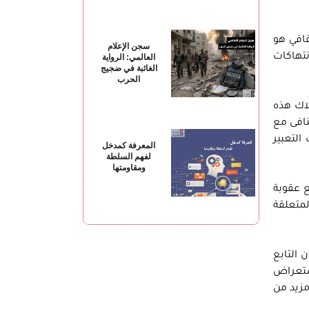
قافي هو
سجن الإعلام
نتهاكات
العالمي: الرواية
الغائبة في ضجيج
الحرب
لاك هذه
نافى مع
التعبير
المعرفة كمدخل
لفهم السلطة
ومقاومتها
ستور القائم الذي حظرت المادة (67) منه توقيع عقوبة
لمتعلقة
 التابع
استعراض
مزيد من