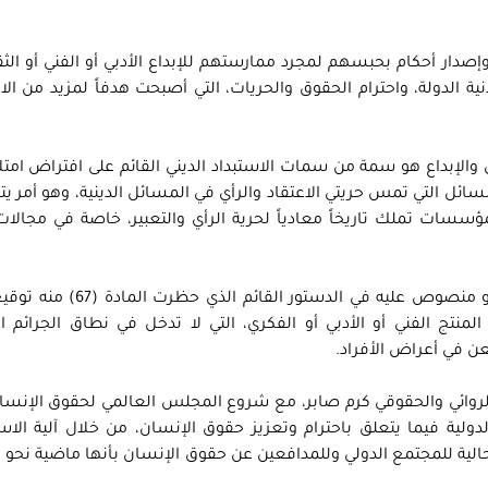
إصدار أحكام بحبسهم لمجرد ممارستهم للإبداع الأدبي أو الفني أو الث
 الدولة، واحترام الحقوق والحريات، التي أصبحت هدفاً لمزيد من الا
والإبداع هو سمة من سمات الاستبداد الديني القائم على افتراض امت
 التي تمس حريتي الاعتقاد والرأي في المسائل الدينية، وهو أمر يت
سسات تملك تاريخاً معادياً لحرية الرأي والتعبير، خاصة في مجالات 
أيضاً فإن الحكم الصادر ضد “صابر” يتنافى مع ما هو منصوص عليه في الد
لمنتج الفني أو الأدبي أو الفكري، التي لا تدخل في نطاق الجرائم ا
عن في أعراض الأفراد.
روائي والحقوقي كرم صابر، مع شروع المجلس العالمي لحقوق الإنسان
دولية فيما يتعلق باحترام وتعزيز حقوق الإنسان، من خلال آلية ال
لية للمجتمع الدولي وللمدافعين عن حقوق الإنسان بأنها ماضية نحو 