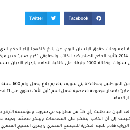
Twitter
Facebook
ة لمعلومات حقوق الإنسان اليوم، عن بالغ قلقهما إزاء الحكم الذي
محكمة جنح ببا “بني سويف ” أمس الثلاثاء 11 مارس 2014 بتأييد الحكم الصادر ضد الكاتب والحقوقي “كرم صابر” مد
لحقوق الإنسان، بتاريخ 13 يونية 2013 بحبسه خمس سنوات وكفالة 1000 جنيهًا؛ على خلفية اتهامه بازدراء ا
المحامي العام لنيابات بني سويف، يتهم
 الدماء.
 سالف البيان قد طلبت رأي كلاً من مطرانية بني سويف ومؤسسة الأزهر 
نيسة إلى أن الكاتب يتهكم على المقدسات ويبتكر قصصًا بعيدة عن
الرواية هادم للقيم الفكرية للمجتمع المصري و يمزق النسيج المصري