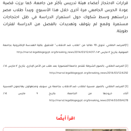
قرارات الاحتجاز أعضاء هيئة تدريس بأكثر من جامعة، كما برزت قضية
عودة الحرس الجامعي مرة أخرى خلال هذا الأسبوع. ويبدأ طلاب مصر
دراستهم وسط شكوك حول استمرار الدراسة في ظل احتجاجات
مستمرة وقمع لم يتوقف وتهديدات بالفصل من الدراسة لفترات
طويلة.
[1]
المرصد الطلابي، تحويل 19 طالبا من “طلاب ضد الانقلاب” للتحقيق بكلية الهندسة الإلكترونية بجامعة
المنوفية، بتاريخ ١٢ مارس ٢٠١٣،
http://marsd.legalblogegypt.org/breaking_news/2014/03/12/4317
[2]
المرصد الطلابي، بالصور: الشرطة تقتحم جامعة المنصورة بعد طلب من الأمن الإداري، بتاريخ ١٢ مارس ٢٠١٤،
http://marsd.legalblogegypt.org/breaking_news/2014/03/12/4292
[3]
المرصد الطلابي، بالصور: مسيرة لطلاب ضد الانقلاب بجامعة بني سويف ومجهولون يهاجمون المسيرة
أثناء خروجها من الجامعة، بتاريخ ٩ مارس ٢٠١٤،
http://marsd.legalblogegypt.org/breaking_news/2014/03/09/4278
اقرأ أيضًا