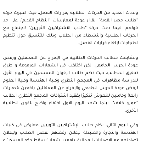
ونددت العديد من الحركات الطلابية بقرارات الفصل، حيث اعتبرت حركة
“طلاب مصر القوية” القرار عودة لممارسات “النظام القديم”، على حد
قولهم، فيما دعت حركة “طلاب الاشتراكيين الثوريين” لاجتماع مع
الحركات الطلابية والنشطاء من الطلاب وذلك للتنسيق حول تنظيم
احتجاجات لإلغاء قرارات الفصل.
وتشابهت مطالب الحركات الطلابية في الإفراج عن المعتقلين ورفض
عودة الحرس الجامعى، لكن اختلفت فى الشعارات المرفوعة و طرق
تحقيق المطالب، حيث نظم طلاب الإخوان المسلمين في اليوم الأول
للدراسة مظاهرات فى المجمع النظري وكلية الهندسة وكلية العلوم
لرفض عودة الحرس الجامعي والإفراج عن المعتقلين رافعين شعارات
رابعة وحاملين للنعوش تذكيرًا بفقيد اشتباكات المجمع النظري الطالب
“عمرو خلاف”. بينما شهد اليوم الأول اختفاء واضح للقوى الطلابية
الأخرى.
وفي اليوم الثاني، نظم طلاب الإشتراكيين الثوريين معارض فى كليات
الهندسة والتجارة والصيدلة لإعلان رفضهم لفصل الطلاب ولإعلان
تضامنهم مع الإضرابات العمالية، رافعين شعار “يسقط حكم العسكر” و