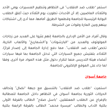
استمر “طلاب ضد الانقلاب” فى التظاهر وتنظيم المسيرات يومي الأحد
والثلاثاء الماضيين، إلا أن الأحداث تطورت يوم الثلاثاء حيث أغلق الطلاب
البوابة الرئيسية للجامعة وقطعوا الطريق أمامها، مما أدى إلى اشتباكات
بينهم وبين المارة وقوات من الشرطة.
وقال أفراد من الأمن الإدارى بالجامعة إنهم عثروا على العديد من زجاجات
المولوتوف والعديد من “البارشوتات” و”الشماريخ” والألعاب النارية،
تخص”طلاب ضد الانقلاب”. مما دفع إدارة الجامعة إلى إصدار قرارًا،
الثلاثاء، بتفتيش جميع السيارات التي تدخل الجامعة بما فيها سيارات
أعضاء هيئة التدريس منعا لتكرار دخول مثل هذه المواد مرة أخرى، وفقا
لما جاء على الموقع الإلكتروني للجامعة.
جامعة أسوان
استمرت “طلاب ضد الانقلاب” بالتنسيق مع جبهة “نضال” وتحالف
الحركات الثورية بجامعة أسوان في التظاهر داخل الجامعة للمطالبة
بالإفراج عن الطلاب المعتقلين، “باسل صلاح” الطالب بالفرقة الأولى
بكلية الآداب والطالب “ميسرة محمد” الطالب بالفرقة الرابعة بكلية