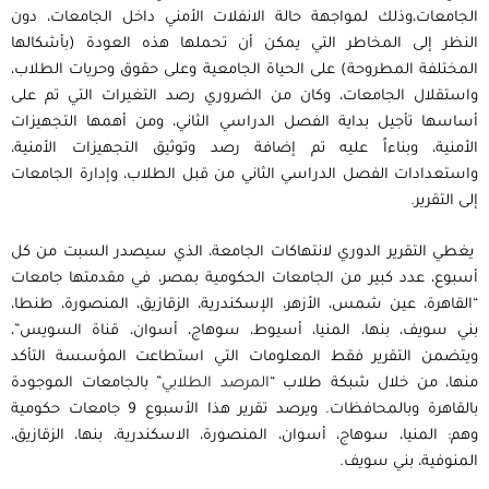
الجامعات،وذلك لمواجهة حالة الانفلات الأمني داخل الجامعات، دون
النظر إلى المخاطر التي يمكن أن تحملها هذه العودة (بأشكالها
المختلفة المطروحة) على الحياة الجامعية وعلى حقوق وحريات الطلاب،
واستقلال الجامعات، وكان من الضروري رصد التغيرات التي تم على
أساسها تأجيل بداية الفصل الدراسي الثاني، ومن أهمها التجهيزات
الأمنية، وبناءاً عليه تم إضافة رصد وتوثيق التجهيزات الأمنية،
واستعدادات الفصل الدراسي الثاني من قبل الطلاب، وإدارة الجامعات
إلى التقرير.
يغطي التقرير الدوري لانتهاكات الجامعة، الذي سيصدر السبت من كل
أسبوع، عدد كبير من الجامعات الحكومية بمصر، في مقدمتها جامعات
“القاهرة، عين شمس، الأزهر، الإسكندرية، الزقازيق، المنصورة، طنطا،
بني سويف، بنها، المنيا، أسيوط، سوهاج، أسوان، قناة السويس”،
ويتضمن التقرير فقط المعلومات التي استطاعت المؤسسة التأكد
منها، من خلال شبكة طلاب “
المرصد الطلابي
” بالجامعات الموجودة
بالقاهرة وبالمحافظات. ويرصد تقرير هذا الأسبوع 9 جامعات حكومية
وهم: المنيا، سوهاج، أسوان، المنصورة، الاسكندرية، بنها، الزقازيق،
المنوفية، بني سويف.