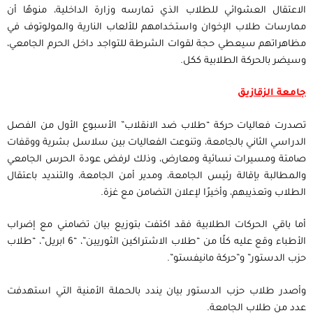
الاعتقال العشوائي للطلاب الذي تمارسه وزارة الداخلية، منوهًا أن
ممارسات طلاب الإخوان واستخدامهم للألعاب النارية والمولوتوف في
مظاهراتهم سيعطي حجة لقوات الشرطة للتواجد داخل الحرم الجامعي،
وسيضر بالحركة الطلابية ككل.
جامعة الزقازيق
تصدرت فعاليات حركة “طلاب ضد الانقلاب” الأسبوع الأول من الفصل
الدراسي الثاني بالجامعة، وتنوعت الفعاليات بين سلاسل بشرية ووقفات
صامتة ومسيرات نسائية ومعارض، وذلك لرفض عودة الحرس الجامعي
والمطالبة بإقالة رئيس الجامعة، ومدير أمن الجامعة، والتنديد باعتقال
الطلاب وتعذيبهم، وأخيرًا لإعلان التضامن مع غزة.
أما باقي الحركات الطلابية فقد اكتفت بتوزيع بيان تضامني مع إضراب
الأطباء وقع عليه كلًا من “طلاب الاشتراكين الثوريين”، “6 ابريل”، “طلاب
حزب الدستور” و”حركة مانيفستو”.
وأصدر طلاب حزب الدستور بيان يندد بالحملة الأمنية التي استهدفت
عدد من طلاب الجامعة.