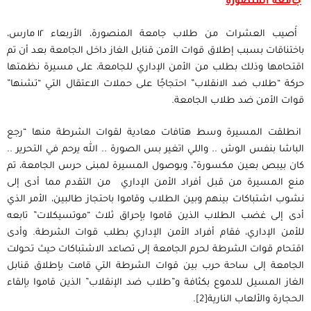
جامعة المنصورة
أَصيب العشرات من طلاب جامعة المنصورة، الأربعاء ١٢ مارس،
باختناقات بسبب إطلاق قوات الأمن قنابل الغاز داخل الجامعة بعد أن تم
اقتحامها وذلك بطلب من الأمن الإداري للجامعة، على مسيرة نظمتها
حركة “طلاب ضد الانقلاب” احتجاجًا على حملات الاعتقال التي “تشنها”
قوات الأمن ضد طلاب الجامعة.
انطلقت المسيرة وسط هتافات معادية لقوات الشرطة منها “رجع
الباشا بنفس الوش .. واللي اتغير بس الصورة .. الله يرحم في التحرير ..
كان بيبص بعين مكسورة”، وبوصول المسيرة لمبنى حرس الجامعة، تم
منع المسيرة من قبل أفراد الأمن الإداري من التقدم مما أدى إلى
نشوب اشتباكات بينهم وبين الطلاب وقاموا باحتجاز طالبين، الأمر الذي
أدى إلى غضب الطلاب الذين قاموا بإحراق ثلاث “موتسيكلات” تابعه
للأمن الإداري، فقام أفراد الأمن الإداري بطلب قوات الشرطة. وأدى
اقتحام قوات الشرطة لحرم الجامعة إلى تصاعد الاشتباكات حيث تحولت
الجامعة إلى ساحة حرب بين قوات الشرطة التي قامت بإطلاق قنابل
الغاز المسيل للدموع بكثافة و”طلاب ضد الإنقلاب” الذين قاموا بإلقاء
الحجارة والألعاب النارية
[2]
.