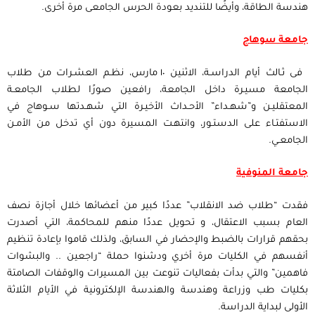
هندسة الطاقة، وأيضًا للتنديد بعودة الحرس الجامعى مرة أخرى.
جامعة سوهاج
فى ثـالث أيام الدراسـة، الاثنين ١٠ مارس، نظـم العشـرات من طلاب
الجامعة مسيـرة داخل الجامعة، رافعين صورًا لطلاب الجامعـة
المعتقليـن و”شهـداء” الأحـداث الأخيـرة التي شهـدتها سـوهاج في
الاستفتـاء على الدستـور، وانتهـت المسيرة دون أي تدخل من الأمـن
الجامعـي.
جامعة المنوفية
فقدت “طلاب ضد الانقلاب” عددًا كبير من أعضائها خلال أجازة نصف
العام بسبب الاعتقال، و تحويل عددًا منهم للمحاكمة، التي أصدرت
بحقهم قرارات بالضبط والإحضار في السابق، ولذلك قاموا بإعادة تنظيم
أنفسهم في الكليات مرة أخري ودشنوا حملة “راجعين .. والبشوات
فاهمين” والتي بدأت بفعاليات تنوعت بين المسيرات والوقفات الصامتة
بكليات طب وزراعة وهندسة والهندسة الإلكترونية في الأيام الثلاثة
الأولى لبداية الدراسة.