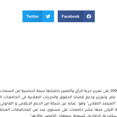
Twitter
Facebook
في إطار عمل مؤسسة حرية الفكر والتعبير منذ عام 2006 على تعزيز حرية الرأي والتعبير باعتبارها سمة أساسية من ا
عام، وتعزيز ودعم قضايا الحقوق والحريات الطلابية في الجامعات ا
لمرصد الطلابي” وهو عبارة عن شبكة من الدعم الإعلامي و القانوني
ة الأولى منها عشر جامعات على مستوى عدد من المحافظات المختل
ندرية، الزقازيق، أسيوط ،سوهاج، الأقصر، والأزهر”.