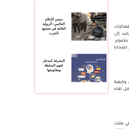
سجن الإعلام
العالمي: الرواية
ة الفعاليات
الغائبة في ضجيج
الحرب
رصد إلى
 بتصوير
 لضحايا
المعرفة كمدخل
لفهم السلطة
ومقاومتها
وكيفية
مل لقاء
ة عقب ثورة 25 يناير مباشرة والتي مثلت