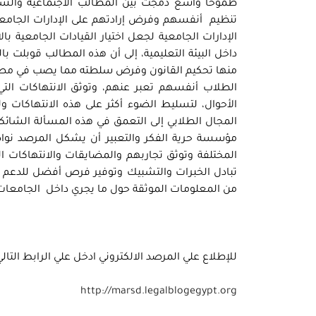
طموحا واسع دمجت بين المطالب الاجتماعية والسيا
تنظيم أنفسهم وفرض إرادتهم على الإدارات الجامع
الإدارات الجامعية لجعل اختيار القيادات الجامعية با
داخل البيئة التعليمية، إلى أن هذه المطالب قوبلت با
منها تحكيم القانون وفرض سلطته مما يصب في مصلحة
الطلاب أنفسهم تعبر عنهم، وتوثق الانتهاكات التي
الأحوال، لتسليط الضوء أكثر على هذه الانتهاكات 
المجال الطلابي إلى التعمق في هذه المسألة الشائكة 
مؤسسة حرية الفكر والتعبير أن يشكل المرصد نو
المختلفة وتوثق تجاربهم والمضايقات والانتهاكات 
تبادل الخبرات والتشبيك وتوفير فرص أفضل للدعم ال
من المعلومات الموثقة حول ما يجري داخل الجامعات
للإطلاع علي المرصد الالكتروني ادخل علي الرابط التالي
http://marsd.legalblogegypt.org