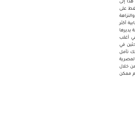
ذا إلى
غط على
النزاهة
ية أكثر
يديرها
ي أغلب
ثين في
لك تأمل
لمصرية
من خلال
دم ممكن