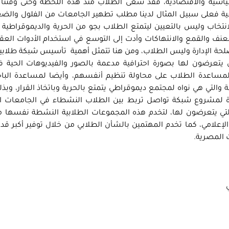
سية والاقتصادية، فقد سعى الطلاب منذ هذه اللحظة وحتى وقتنا ه
ية فعلى سبيل المثال لدينا مطلب تطهير الجامعات من الفلول والض
لانتخاب وليس بالتعيين ليتمتع الطلاب بجو من الحرية والديموقراطية و
لعنف والقمع والانتهاكات وأدت إلى التوسع في استخدام الأدوات العقاب
 الإدارة وليس الطلاب، ومن هنا تتمثل أهمية تأسيس شبكة طلابية 
 يتعرضون لها بصورة احترافية مدعمة بالصور والفيديوهات الحية ف
ولمساعدة الطلاب على محاولة تنظيم أنفسهم، وأيضا لمساعدة الباح
والتي هي نواه لمجتمع ديموقراطي يتمتع بالحرية وباتخاذ القرار، وبذ
اة لمشروع شبكة تواصل تربط بين الطلاب النشطاء في الجامعات ا
التي يتعرضون لها، لتخدم هذه المجموعات الطلابية النشطة نفسها 
إعلامي، كما تخدم المهتمين بالشأن الطلابي من خلال توفير أكبر ق
 المصرية.