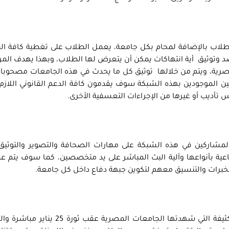
قوم فكرة المرصد على وجود شبكة تتكون من 2-4 طلاب بالإضافة لمحام بكل جامعة، يعمل الطلاب على تغطية كاف
صد وتوثيق أية انتهاكات يمكن أن يتعرض لها الطلاب، وبهذا يهدف الم
صرية، ويتم من خلالها توثيق كل ما يحدث في هذه الجامعات مصحوبا
ين الموجودين بهذه الشبكة سوف يقدمون كافة الدعم القانوني اللازم
تأديب أو غيرها من الإجراءات التعسفية الأخرى.
شاركين في هذه الشبكة على مهارات الصحافة والتصوير والتوثيق 
اعية بأنواعها وآلية البث المباشر على يد متخصصين، كما سوف يتم ع
لخبرات والتنسيق معهم لتكوين جبهة دفاع داخل كل جامعة.
وقد جاءت فكرة المرصد الطلابي بعد الاحتجاجات الكثيفة التي شهدتها الجامعات المصري