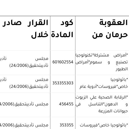
العقوبة
كود
القرار صادر
حرمان من
المادة
خلال
*أمراض مشتركة*تكنولوجيا
مجلس تأديبم
تصنيع و سموم*أمراض
601602554
تأديبتحقيق(24/2006)
الطيور
*باثولوجيا
مجلس تأديبم
353355303
خاص*فيروسات*أدوية عام
تأديبتحقيق(24/2006)
*الرقابة الصحية علي الزيوت
و الدهون*التناسل في
456455
مجلس تأديبتحقيق(24/2006)
حيوانات المزرعة
*باثولوجيا خاص*فيروسات
353355
مجلس تأديبتحقيق(24/2006)