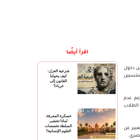
اقرأ أيضًا
ميد كلية الطب البيطري جامعة القاهرة بحرمان 18 طالب من دخول
شرعية العزل:
منتسبين
كيف يحولنا
القانون إلى
غرباء؟
منعهم بزعم عدم
الطلاب
عسكرة المعرفة:
لماذا تخشى
السلطة تخصصات
عبير عن
العلوم الإنسانية؟
مصري.