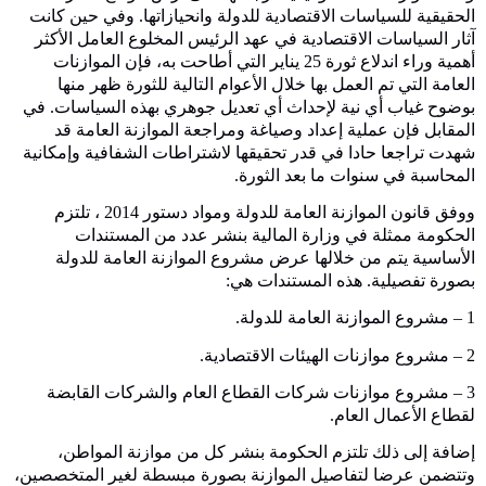
الحقيقية للسياسات الاقتصادية للدولة وانحيازاتها. وفي حين كانت
آثار السياسات الاقتصادية في عهد الرئيس المخلوع العامل اﻷكثر
أهمية وراء اندلاع ثورة
25
يناير التي أطاحت به، فإن الموازنات
العامة التي تم العمل بها خلال اﻷعوام التالية للثورة ظهر منها
بوضوح غياب أي نية لإحداث أي تعديل جوهري بهذه السياسات. في
المقابل فإن عملية إعداد وصياغة ومراجعة الموازنة العامة قد
شهدت تراجعا حادا في قدر تحقيقها لاشتراطات الشفافية وإمكانية
المحاسبة في سنوات ما بعد الثورة.
ووفق قانون الموازنة العامة للدولة ومواد دستور
2014
، تلتزم
الحكومة ممثلة في وزارة المالية بنشر عدد من المستندات
الأساسية يتم من خلالها عرض مشروع الموازنة العامة للدولة
بصورة تفصيلية. هذه المستندات هي:
1
– مشروع الموازنة العامة للدولة.
2
– مشروع موازنات الهيئات الاقتصادية.
3
– مشروع موازنات شركات القطاع العام والشركات القابضة
لقطاع الأعمال العام.
إضافة إلى ذلك تلتزم الحكومة بنشر كل من موازنة المواطن،
وتتضمن عرضا لتفاصيل الموازنة بصورة مبسطة لغير المتخصصين،