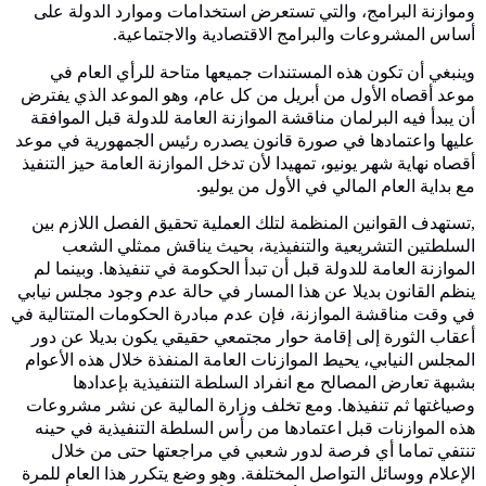
وموازنة البرامج، والتي تستعرض استخدامات وموارد الدولة على
أساس المشروعات والبرامج الاقتصادية والاجتماعية.
وينبغي أن تكون هذه المستندات جميعها متاحة للرأي العام في
موعد أقصاه اﻷول من أبريل من كل عام، وهو الموعد الذي يفترض
أن يبدأ فيه البرلمان مناقشة الموازنة العامة للدولة قبل الموافقة
عليها واعتمادها في صورة قانون يصدره رئيس الجمهورية في موعد
أقصاه نهاية شهر يونيو، تمهيدا ﻷن تدخل الموازنة العامة حيز التنفيذ
مع بداية العام المالي في اﻷول من يوليو.
,تستهدف القوانين المنظمة لتلك العملية تحقيق الفصل اللازم بين
السلطتين التشريعية والتنفيذية، بحيث يناقش ممثلي الشعب
الموازنة العامة للدولة قبل أن تبدأ الحكومة في تنفيذها. وبينما لم
ينظم القانون بديلا عن هذا المسار في حالة عدم وجود مجلس نيابي
في وقت مناقشة الموازنة، فإن عدم مبادرة الحكومات المتتالية في
أعقاب الثورة إلى إقامة حوار مجتمعي حقيقي يكون بديلا عن دور
المجلس النيابي، يحيط الموازنات العامة المنفذة خلال هذه اﻷعوام
بشبهة تعارض المصالح مع انفراد السلطة التنفيذية بإعدادها
وصياغتها ثم تنفيذها. ومع تخلف وزارة المالية عن نشر مشروعات
هذه الموازنات قبل اعتمادها من رأس السلطة التنفيذية في حينه
تنتفي تماما أي فرصة لدور شعبي في مراجعتها حتى من خلال
اﻹعلام ووسائل التواصل المختلفة. وهو وضع يتكرر هذا العام للمرة