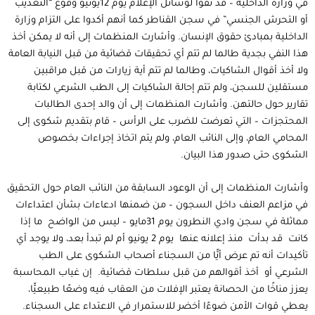
في وزارة الداخلية – قد نفوا لوسائل الإعلام يوم 12يونيو وقوع “التعذيب
أو التحرش الجنسي” في سجن القناطر كما أنهم أكدوا على التزام وزارة
الداخلية بمبادئ حقوق الإنسان. وأشارت المنظمات إلى أنه لا يمكن أخذ
هذا النفي بجدية طالما لم تتم أي تحقيقات قضائية من قبل النيابة العامة
ولا أخذ أقوال الشاكيات، وطالما لم تتم أية زيارات من قبل مراقبين
مستقلين للسجن، ولم تتم إحالة الشاكيات إلى الطب الشرعي لكتابة
تقارير حول حالتهن. وأشارت المنظمات إلى أن والد إحدى الطالبات
المحتجزات – التي تعرضت للضرب على الرأس – قام بتقديم شكوى إلى
المحامي العام، وإلى النائب العام، ولم يتم اتخاذ إجراءات بخصوص
الشكوى حتى صدور هذا البيان.
وأشارت المنظمات إلى أن الوعود السابقة من النائب العام حول التحقيق
في مزاعم العنف داخل السجون – من ضمنها ادعاءات بشأن اعتداءات
مماثلة في سجن وادي النطرون يوم 31مايو – ليس من الواضح ما إذا
كانت قد بدأت منذ إعلانه عنها يوم 2 يونيو أم لم تبدأ بعد، ولا يوجد أي
تأكيدات أنه تم عرض أيًّا من السجناء أصحاب الشكوى على الطب
الشرعي أو أخذ أقوالهم من قبل سلطات قضائية. إن غياب المحاسبة
يعزز مناخًا من الحصانة يعتبر الإفلات من العقاب فيه وضعًا طبيعيًّا،
يعطي قوات الأمن ضوءًا أخضر للاستمرار في الاعتداء على السجناء.