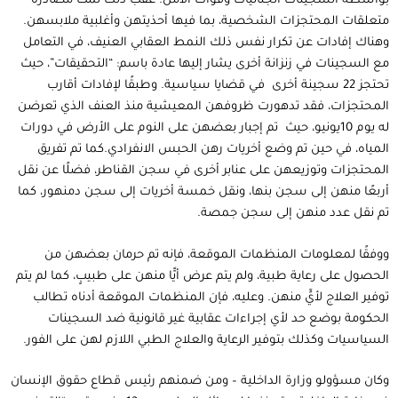
بواسطة السجينات الجنائيات وقوات الأمن. عقب ذلك تمت مصادرة
متعلقات المحتجزات الشخصية، بما فيها أحذيتهن وأغلبية ملابسهن.
وهناك إفادات عن تكرار نفس ذلك النمط العقابي العنيف، في التعامل
مع السجينات في زنزانة أخرى يشار إليها عادة باسم: “التحقيقات”، حيث
تحتجز 22 سجينة أخرى في قضايا سياسية. وطبقًا لإفادات أقارب
المحتجزات، فقد تدهورت ظروفهن المعيشية منذ العنف الذي تعرضن
له يوم 10يونيو، حيث تم إجبار بعضهن على النوم على الأرض في دورات
المياه، في حين تم وضع أخريات رهن الحبس الانفرادي.كما تم تفريق
المحتجزات وتوزيعهن على عنابر أخرى في سجن القناطر، فضلًا عن نقل
أربعًا منهن إلى سجن بنها، ونقل خمسة أخريات إلى سجن دمنهور، كما
تم نقل عدد منهن إلى سجن جمصة.
ووفقًا لمعلومات المنظمات الموقعة، فإنه تم حرمان بعضهن من
الحصول على رعاية طبية، ولم يتم عرض أيًّا منهن على طبيبٍ، كما لم يتم
توفير العلاج لأيٍّ منهن. وعليه، فإن المنظمات الموقعة أدناه تطالب
الحكومة بوضع حد لأي إجراءات عقابية غير قانونية ضد السجينات
السياسيات وكذلك بتوفير الرعاية والعلاج الطبي اللازم لهن على الفور.
وكان مسؤولو وزارة الداخلية – ومن ضمنهم رئيس قطاع حقوق الإنسان