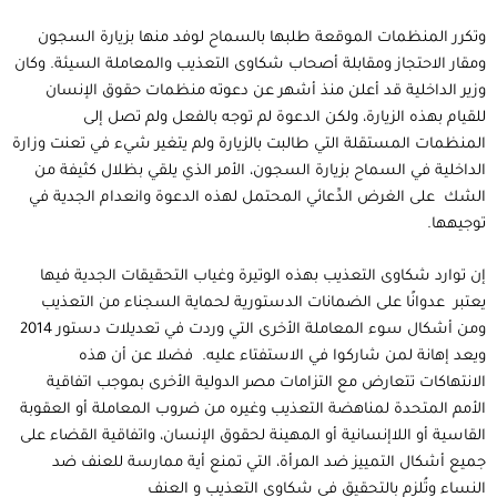
وتكرر المنظمات الموقعة طلبها بالسماح لوفد منها بزيارة السجون
ومقار الاحتجاز ومقابلة أصحاب شكاوى التعذيب والمعاملة السيئة. وكان
وزير الداخلية قد أعلن منذ أشهر عن دعوته منظمات حقوق الإنسان
للقيام بهذه الزيارة، ولكن الدعوة لم توجه بالفعل ولم تصل إلى
المنظمات المستقلة التي طالبت بالزيارة ولم يتغير شيء في تعنت وزارة
الداخلية في السماح بزيارة السجون، الأمر الذي يلقي بظلال كثيفة من
الشك على الغرض الدِّعائي المحتمل لهذه الدعوة وانعدام الجدية في
توجيهها.
إن توارد شكاوى التعذيب بهذه الوتيرة وغياب التحقيقات الجدية فيها
يعتبر عدوانًا على الضمانات الدستورية لحماية السجناء من التعذيب
ومن أشكال سوء المعاملة الأخرى التي وردت في تعديلات دستور 2014
ويعد إهانة لمن شاركوا في الاستفتاء عليه. فضلا عن أن هذه
الانتهاكات تتعارض مع التزامات مصر الدولية الأخرى بموجب اتفاقية
الأمم المتحدة لمناهضة التعذيب وغيره من ضروب المعاملة أو العقوبة
القاسية أو اللاإنسانية أو المهينة لحقوق الإنسان، واتفاقية القضاء على
جميع أشكال التمييز ضد المرأة، التي تمنع أية ممارسة للعنف ضد
النساء وتُلزم بالتحقيق في شكاوى التعذيب و العنف