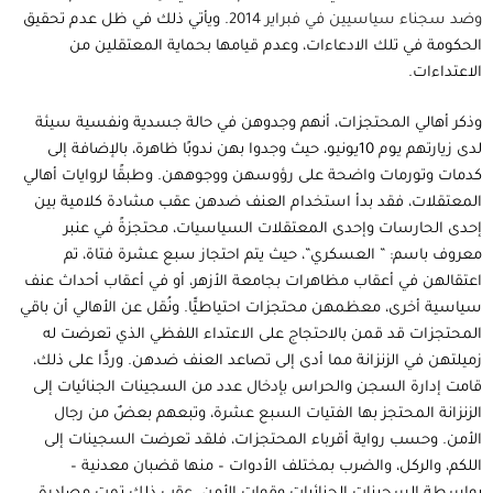
وضد سجناء سياسيين في فبراير 2014
. ويأتي ذلك في ظل عدم تحقيق
الحكومة في تلك الادعاءات، وعدم قيامها بحماية المعتقلين من
الاعتداءات.
وذكر أهالي المحتجزات، أنهم وجدوهن في حالة جسدية ونفسية سيئة
لدى زيارتهم يوم 10يونيو، حيث وجدوا بهن ندوبًا ظاهرة، بالإضافة إلى
كدمات وتورمات واضحة على رؤوسهن ووجوههن. وطبقًا لروايات أهالي
المعتقلات، فقد بدأ استخدام العنف ضدهن عقب مشادة كلامية بين
إحدى الحارسات وإحدى المعتقلات السياسيات، محتجزةً في عنبر
معروف باسم: ” العسكري”، حيث يتم احتجاز سبع عشرة فتاة، تم
اعتقالهن في أعقاب مظاهرات بجامعة الأزهر، أو في أعقاب أحداث عنف
سياسية أخرى، معظمهن محتجزات احتياطيًّا. ونُقل عن الأهالي أن باقي
المحتجزات قد قمن بالاحتجاج على الاعتداء اللفظي الذي تعرضت له
زميلتهن في الزنزانة مما أدى إلى تصاعد العنف ضدهن. وردًّا على ذلك،
قامت إدارة السجن والحراس بإدخال عدد من السجينات الجنائيات إلى
الزنزانة المحتجز بها الفتيات السبع عشرة، وتبعهم بعضٌ من رجال
الأمن. وحسب رواية أقرباء المحتجزات، فلقد تعرضت السجينات إلى
اللكم، والركل، والضرب بمختلف الأدوات – منها قضبان معدنية –