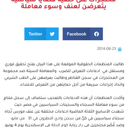
مُحتَجَزَات على خلفية قضايا سياسية
يتعرضن لعنف وسوء معاملة
Twitter
Facebook
2014-06-23
طالبت المنظمات الحقوقية الموقعة على هذا البيان بفتح تحقيق فوري
ومستقل في ادعاءات التعرض للضرب والمعاملة السيئة ضد مجموعة
من المحتجزات في سجن القناطر وطالبت بعرضهن على الطب الشرعي
واتخاذ إجراءات سريعة من أجل حمايتهن من التعرض للاعتداء.
وأكدت المنظمات أن هذه الادعاءات بالتعذيب ستضاف إلى سجل متنامٍ
من سوء معاملة السجناء والسجينات السياسيين في مصر، حيث
شهدت الأسابيع الثلاثة الماضية ادعاءات مختلفة عن عنف مورس تُجاه
سجناء سياسيين في كلٍّ من
سجن وادي النطرون في 31 من مايو
،
وضد قُصَّر محتجزين في
دار رعاية كوم الدكة
في الإسكندرية يوم 4 يونيو.