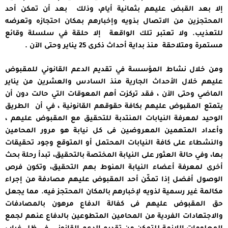
إلا بعد القبض عليهم بثمانية أيام، وذلك بعد أن تمكن أحد
المحتجزين من الاتصال بذويه وإخبارهم بمكان احتجازه وتعرضه
للتعذيب. ولا تعتبر تلك الواقعة إلا حلقة في سلسلة وقائع
مستمرة ومتلاحقة منذ بداية أحداث ذكرى 25 يناير وحتى الآن .
ومن خلال نشاط المؤسسة في تقديم الدعم القانوني للمقبوض
عليهم خلال الأحداث الجارية منذ السادس والعشرين من يناير
الماضي وحتى الآن ، فقد تركزت أهم المعوقات التي حالت دون أن
يتمتع المقبوض عليهم بكافة حقوقهم القانونية ، في أن الطريق
الوحيد لمعرفة النيابات المنتدبة للتحقيق مع المقبوض عليهم ،
وأعداد المتهمين المعروضين فى كل نيابة هو مرور المحامين
والنشطاء على كافة النيابات المحتمل أو المتوقع وجود تحقيقات
بها، وفي حالة العثور على النيابة المختصة بالتحقيق، تبدأ رحلة بحث
أخرى لمعرفة أعضاء النيابة المنوط بهم التحقيق، وتكون فرص
الوصول أفضل إذا تمكّن أحد المقبوض عليهم مصادفة من إجراء
مكالمة غير رسمية لذويه لإخبارهم بالمكان المحتجز فيه. مما يجعل
حق المقبوض عليهم فى كفالة الدفاع مرهون بالمصادفات
والاجتهادات الفردية من المحامين المتطوعين بالدفاع عنهم لجمع