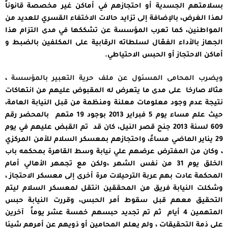
بسلامتهم الجسدية أو احتجازهم في أماكن غير مخصصة قانوناً
لهذا الغرض، بالإضافة إلى تزايد حالات الاختفاء القسري للعديد من
المواطنين، كما تعرب المؤسسة عن تشككها في مدى التزام هذا
الجهاز بالأداء الفعّال لسلطاته الرقابية على المكلفين بالضبط و
أماكن الاحتجاز أو الحبس الاحتياطي.
ويضرب المحامى المسئول عن ملف حرية التعبير بالمؤسسة
،
مثالا صارخا على مدى ما يتعرض له المقبوض عليهم من انتهاكات
نتيجة عدم وجود معلومات معلنة ومنظمة من قبل النيابة العامة،
حيث علم مساء يوم 5 فبراير 2013 بوجود 19 متهم بالمحضر رقم
609 لسنة 2013 جنح قصر النيل، كان قد تم القبض عليهم في يوم
29 يناير الماضي مساءً، واحتجازهم بمعسكر السلام للأمن المركزي
، وكان من المفترض عرضهم علي نيابة وسط القاهرة بمحكمه باب
الخلق يوم 31 من نفس الشهر ،ولكن مع تجمهر الأهالي أمام
المحكمة عادت بهم عربة الترحيلات مرة أخرى إلى معسكر الاحتجاز ،
وشكلت النيابة فريق من المحققين انتقل لمعسكر السلام ليتم
التحقيق معهم قبل سقوط أمر الحبس، وقررت النيابة حبس
المتهمين 4 أيام ثم تم تجديد حبسهم خمسة عشر يوماً آخرين
على ذمة التحقيقات ، ولم يعلم المحامين أو ذويهم عن أمرهم شيئا