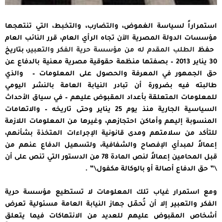
استمراراً لسياسة الغموض، والتضارب، والتخبط، التي تنتهجها
مؤسسات الدولة المصرية الآن تجاه الرأي العام، قرر النائب العام
حفظ
الطلب المقدم له من مؤسسة حرية الفكر والتعبير
، بتاريخ
30 يناير 2013 – بصفتها منظمة حقوقية مصرية معنية بالدفاع عن
حق الجمهور في المعرفة والحصول على المعلومات – والذي
طالبته فيه بضرورة أن تبادر النيابة العامة بالنشر اليومي
للمعلومات المتعلقة بأعداد المقبوض عليهم – في سياق الأحداث
السياسية الجارية منذ يوم 25 يناير وحتى تاريخه – والاتهامات
المنسوبة إليهم وأماكن احتجازهم، وغيرها من المعلومات اللازمة
للتأكد من سلامتهم ومدى قانونية الإجراءات المتخذة بشأنهم،
إعمالاً لمبدأي الإفصاح والشفافية، ولتسهيل الدفاع عنهم من
قبل المحامين إعمالاً لنص المادة 78 من الدستور التي تنص على أن
\” حق الدفاع أصالة أو بالوكالة مكفول\” .
ومع استمرار غياب تلك المعلومات لا تستطيع مؤسسة حرية
الفكر والتعبير إلا أن تُحمّل جهاز النيابة العامة مسئولية تعرض
أشخاص المقبوض عليهم للعديد من الانتهاكات فيما يتعلق