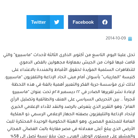
Twitter
Facebook
2014-10-09
تحل علينا اليوم، التاسع من أكتوبر، الذكرى الثالثة لأحداث “ماسبيرو” والتي
قامت فيها قوات من الجيش بمعاونة مجهولين بالفض الدموي
للتظاهرات السلمية المؤيدة لحقوق الأقباط والمنددة بالاعتداء على
كنيسة “الماريناب” بأسوان أمام مبنى اتحاد الإذاعة والتلفزيون “ماسبيرو.
لذلك ترى مؤسسة حرية الفكر والتعبير أهمية بالغة في هذه اللحظة
لإعادة نشر تقريرها الصادر في ٢٢ ديسمبر ٢٠١١م تحت عنوان “ماسبيرو
مُجرماً .. بين التحريض السياسي على العنف والطائفية وتضليل الرأي
العام”، وهو التقرير الذي يتعرض بالرصد والنقد للأداء الإعلامي الخبري
لإتحاد الإذاعة والتليفزيون بصفته الجهاز الإعلامي الرسمي ذو الملكية
العامة للمجتمع المصري، وهو الهيئة الحكومية الوحيدة المحتكرة للبث
الأرضي الذي يبلغ أعلى معدلاته في مصر مقارنة بالبث الفضائي المجاني
والمشفر على مستوى الوطن العربي، حيث يبلغ نسبة تصل إلى 58%