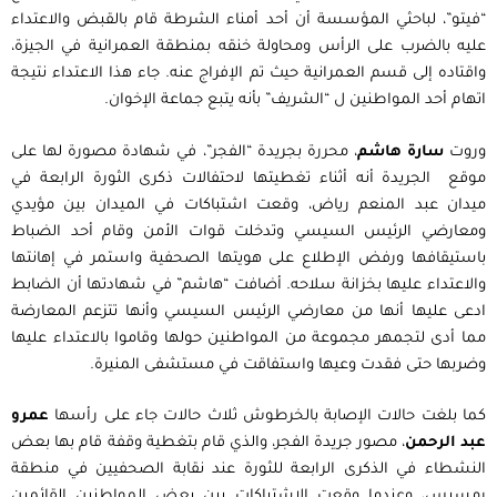
“فيتو”، لباحثي المؤسسة أن أحد أمناء الشرطة قام بالقبض والاعتداء
عليه بالضرب على الرأس ومحاولة خنقه بمنطقة العمرانية في الجيزة،
واقتاده إلى قسم العمرانية حيث تم الإفراج عنه. جاء هذا الاعتداء نتيجة
اتهام أحد المواطنين ل “الشريف” بأنه يتبع جماعة الإخوان.
وروت
سارة هاشم
، محررة بجريدة “الفجر”، في شهادة مصورة لها على
موقع الجريدة أنه أثناء تغطيتها لاحتفالات ذكرى الثورة الرابعة في
ميدان عبد المنعم رياض، وقعت اشتباكات في الميدان بين مؤيدي
ومعارضي الرئيس السيسي وتدخلت قوات الأمن وقام أحد الضباط
باستيقافها ورفض الإطلاع على هويتها الصحفية واستمر في إهانتها
والاعتداء عليها بخزانة سلاحه. أضافت “هاشم” في شهادتها أن الضابط
ادعى عليها أنها من معارضي الرئيس السيسي وأنها تتزعم المعارضة
مما أدى لتجمهر مجموعة من المواطنين حولها وقاموا بالاعتداء عليها
وضربها حتى فقدت وعيها واستفاقت في مستشفى المنيرة.
كما بلغت حالات الإصابة بالخرطوش ثلاث حالات جاء على رأسها
عمرو
عبد الرحمن
، مصور جريدة الفجر، والذي قام بتغطية وقفة قام بها بعض
النشطاء في الذكرى الرابعة للثورة عند نقابة الصحفيين في منطقة
رمسيس، وعندما وقعت الاشتباكات بين بعض المواطنين القائمين