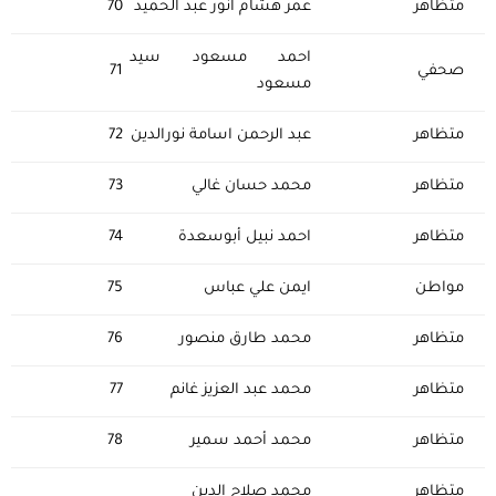
متظاهر
عمر هشام انور عبد الحميد
70
احمد مسعود سيد
صحفي
71
مسعود
متظاهر
عبد الرحمن اسامة نورالدين
72
متظاهر
محمد حسان غالي
73
متظاهر
احمد نبيل أبوسعدة
74
مواطن
ايمن علي عباس
75
متظاهر
محمد طارق منصور
76
متظاهر
محمد عبد العزيز غانم
77
متظاهر
محمد أحمد سمير
78
متظاهر
محمد صلاح الدين