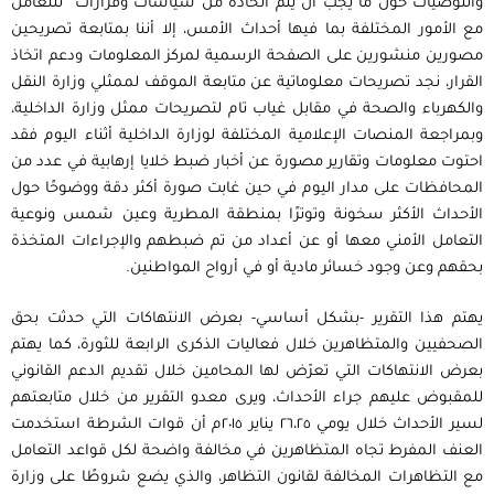
والتوصيات حول ما يجب أن يتم اتخاذه من سياسات وقرارات للتعامل
مع الأمور المختلفة بما فيها أحداث الأمس، إلا أننا بمتابعة تصريحين
مصورين منشورين على الصفحة الرسمية لمركز المعلومات ودعم اتخاذ
القرار، نجد تصريحات معلوماتية عن متابعة الموقف لممثلي وزارة النقل
والكهرباء والصحة في مقابل غياب تام لتصريحات ممثل وزارة الداخلية،
وبمراجعة المنصات الإعلامية المختلفة لوزارة الداخلية أثناء اليوم فقد
احتوت معلومات وتقارير مصورة عن أخبار ضبط خلايا إرهابية في عدد من
المحافظات على مدار اليوم في حين غابت صورة أكثر دقة ووضوحًا حول
الأحداث الأكثر سخونة وتوترًا بمنطقة المطرية وعين شمس ونوعية
التعامل الأمني معها أو عن أعداد من تم ضبطهم والإجراءات المتخذة
بحقهم وعن وجود خسائر مادية أو في أرواح المواطنين.
يهتم هذا التقرير -بشكل أساسي- بعرض الانتهاكات التي حدثت بحق
الصحفيين والمتظاهرين خلال فعاليات الذكرى الرابعة للثورة، كما يهتم
بعرض الانتهاكات التي تعرّض لها المحامين خلال تقديم الدعم القانوني
للمقبوض عليهم جراء الأحداث، ويرى معدو التقرير من خلال متابعتهم
لسير الأحداث خلال يومي ٢٦،٢٥ يناير ٢٠١٥م أن قوات الشرطة استخدمت
العنف المفرط تجاه المتظاهرين في مخالفة واضحة لكل قواعد التعامل
مع التظاهرات المخالفة لقانون التظاهر، والذي يضع شروطًا على وزارة