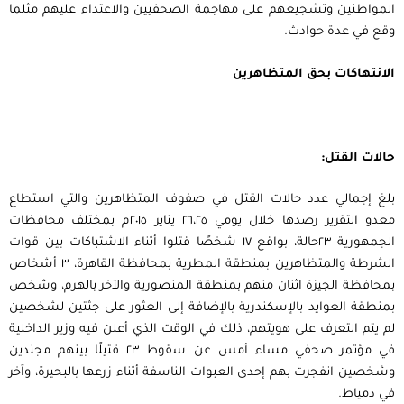
المواطنين وتشجيعهم على مهاجمة الصحفيين والاعتداء عليهم مثلما
وقع في عدة حوادث.
الانتهاكات بحق المتظاهرين
حالات القتل:
بلغ إجمالي عدد حالات القتل في صفوف المتظاهرين والتي استطاع
معدو التقرير رصدها خلال يومي ٢٦،٢٥ يناير ٢٠١٥م بمختلف محافظات
الجمهورية ٢٣حالة، بواقع ١٧ شخصًا قتلوا أثناء الاشتباكات بين قوات
الشرطة والمتظاهرين بمنطقة المطرية بمحافظة القاهرة، ٣ أشخاص
بمحافظة الجيزة اثنان منهم بمنطقة المنصورية والآخر بالهرم، وشخص
بمنطقة العوايد بالإسكندرية بالإضافة إلى العثور على جثتين لشخصين
لم يتم التعرف على هويتهم، ذلك في الوقت الذي أعلن فيه وزير الداخلية
في مؤتمر صحفي مساء أمس عن سقوط ٢٣ قتيلًا بينهم مجندين
وشخصين انفجرت بهم إحدى العبوات الناسفة أثناء زرعها بالبحيرة، وآخر
في دمياط.