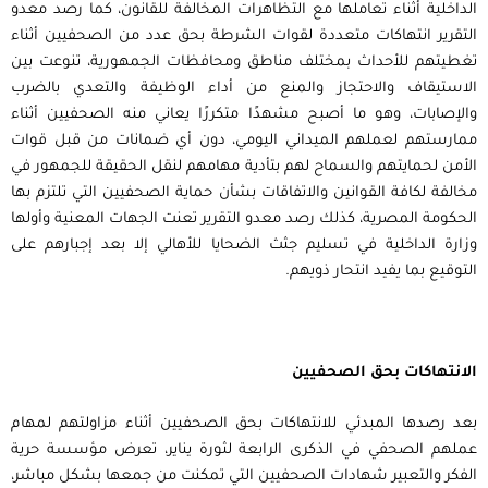
الداخلية أثناء تعاملها مع التظاهرات المخالفة للقانون، كما رصد معدو
التقرير انتهاكات متعددة لقوات الشرطة بحق عدد من الصحفيين أثناء
تغطيتهم للأحداث بمختلف مناطق ومحافظات الجمهورية، تنوعت بين
الاستيقاف والاحتجاز والمنع من أداء الوظيفة والتعدي بالضرب
والإصابات، وهو ما أصبح مشهدًا متكررًا يعاني منه الصحفيين أثناء
ممارستهم لعملهم الميداني اليومي، دون أي ضمانات من قبل قوات
الأمن لحمايتهم والسماح لهم بتأدية مهامهم لنقل الحقيقة للجمهور في
مخالفة لكافة القوانين والاتفاقات بشأن حماية الصحفيين التي تلتزم بها
الحكومة المصرية، كذلك رصد معدو التقرير تعنت الجهات المعنية وأولها
وزارة الداخلية في تسليم جثث الضحايا للأهالي إلا بعد إجبارهم على
التوقيع بما يفيد انتحار ذويهم.
الانتهاكات بحق الصحفيين
بعد رصدها المبدئي للانتهاكات بحق الصحفيين أثناء مزاولتهم لمهام
عملهم الصحفي في الذكرى الرابعة لثورة يناير، تعرض مؤسسة حرية
الفكر والتعبير شهادات الصحفيين التي تمكنت من جمعها بشكل مباشر،