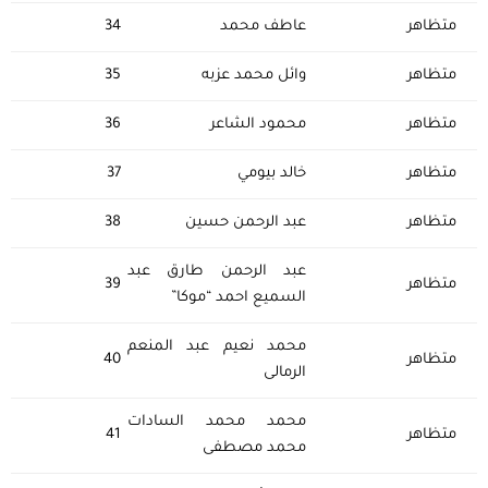
متظاهر
عاطف محمد
34
متظاهر
وائل محمد عزبه
35
متظاهر
محمود الشاعر
36
متظاهر
ﺧﺎﻟﺪ ﺑﻴﻮﻣﻲ
37
متظاهر
عبد الرحمن حسين
38
عبد الرحمن طارق عبد
متظاهر
39
السميع احمد “موكا”
محمد نعيم عبد المنعم
متظاهر
40
الرمالى
محمد محمد السادات
متظاهر
41
محمد مصطفى