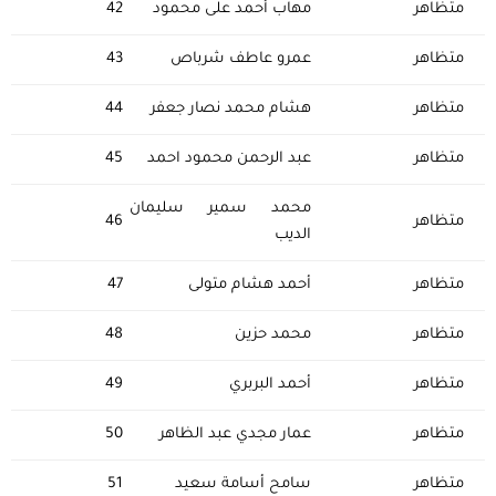
متظاهر
مهاب أحمد على محمود
42
متظاهر
عمرو عاطف شرباص
43
متظاهر
هشام محمد نصار جعفر
44
متظاهر
عبد الرحمن محمود احمد
45
محمد سمير سليمان
متظاهر
46
الديب
متظاهر
أحمد هشام متولى
47
متظاهر
محمد حزين
48
متظاهر
أحمد البربري
49
متظاهر
عمار مجدي عبد الظاهر
50
متظاهر
سامح أسامة سعيد
51