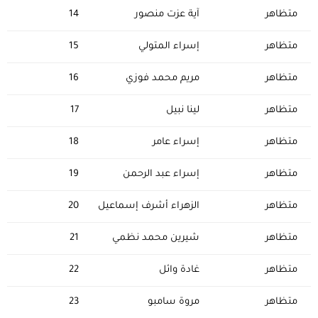
متظاهر
آية عزت منصور
14
متظاهر
إسراء المتولي
15
متظاهر
مريم محمد فوزي
16
متظاهر
لينا نبيل
17
متظاهر
إسراء عامر
18
متظاهر
إسراء عبد الرحمن
19
متظاهر
الزهراء أشرف إسماعيل
20
متظاهر
شيرين محمد نظمي
21
متظاهر
غادة وائل
22
متظاهر
مروة سامبو
23