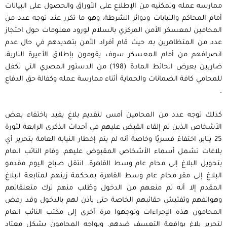
ممارسه عمله وتمكنيه من الإطلاع على الأوراق والحصول على البيانات
أمام المحاكم والنيابات ودوائر الشرطة، وهو ما تكرر عند توجه عدد من
المحامين لمعسكر الأمن المركزي بالسلام لورود معلومات حول احتجاز
عدد من المتظاهرين به، حيث قام أفراد الأمن بتهديدهم في حال عدم
انصرافهم من أمام المعسكر سوف يقومون بإطلاق الأعيرة النارية،
ضاربين بعرض الحائط المادة (198) من الدستور المصري التي تكفل
للمحامي كافة الضمانات والحماية أثناء ممارسة عمله وكفالة حق الدفاع
.
كذلك توجه عدد من المحامين أمس لتقديم بلاغ يفيد باختفاء بعض
الأشخاص الذين تم إلقاء القبض عليهم في أحداث الذكرى الرابعة لثورة
25 يناير، اختفاءً قسريًا وخاصة أنه لم يتم إخطار النيابة العامة بتحرير أي
بلاغات تشمل أسماء الأشخاص المقبوض عليهم، وقام النائب العام
بتحويل البلاغ إلى محام عام وسط القاهرة. انتقل صباح اليوم مقدمو
البلاغ إلى مقر محام عام وسط القاهرة بمحكمة زينهم لمتابعة البلاغ
المقدم إلا أنه تم منعهم من الدخول وطُلب منهم ترك متعلقاتهم
وهواتفهم وتفتيش حقائبهم الخاصة حتى يأذن لهم بالدخول وقد رفض
المحامون هذه الإجراءات وتوجهوا مرة أخرى إلى مكتب النائب العام
لتحرير بلاغ بواقعة التعسف ضدهم. ويواجه المحامون بشكل معتاد