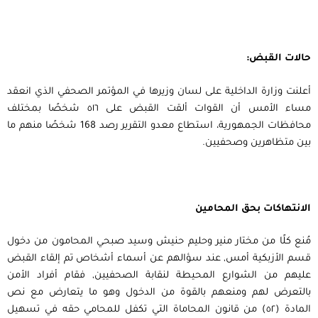
حالات القبض:
أعلنت وزارة الداخلية على لسان وزيرها في المؤتمر الصحفي الذي انعقد
مساء الأمس أن القوات ألقت القبض على ٥١٦ شخصًا بمختلف
محافظات الجمهورية، استطاع معدو التقرير رصد 168 شخصًا منهم ما
بين متظاهرين وصحفيين.
الانتهاكات بحق المحامين
مُنع كلًا من مختار منير وحليم حنيش وسيد صبحي المحامون من دخول
قسم الأزبكية أمس, عند سؤالهم عن أسماء أشخاص تم إلقاء القبض
عليهم من الشوارع المحيطة لنقابة الصحفيين, فقام أفراد الأمن
بالتعرض لهم ومنعهم بالقوة من الدخول وهو ما يتعارض مع نص
المادة (٥٢) من قانون المحاماة التي تكفل للمحامي حقه في تسهيل