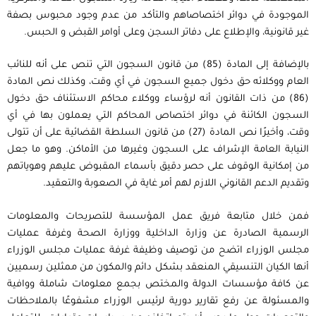
الموجودة في دوائر اختصاصاهم والتأكد من عدم وجود محبوس بصفة
غير قانونية، والإطلاع على دفاتر السجن وعلى أوامر القبض و الحبس.
بالإضافة إلى المادة (85) من قانون السجون التي تنص على أنه للنائب
العام ووكلائه حق دخول جميع السجون في أي وقت، وكذلك نص المادة
(86) من ذات القانون أنه لرؤساء ووكلاء محاكم الاستئناف حق دخول
السجون الكائنة في دوائر اختصاص المحاكم التي يعملون بها في أي
وقت، وأخيرًا نص المادة (27) من قانون السلطة القضائية على أن تتولى
النيابة العامة الإشراف على السجون وغيرها من الأماكن. وهو ما جعل
من إمكانية الوقوف على حصر دقيق بأسماء المقبوض عليهم وهوياتهم
وتقديم الدعم القانوني اللازم لهم أمر غاية في الصعوبة والتعقيد.
فمن خلال متابعة فريق عمل المؤسسة للتصريحات والمعلومات
الرسمية الصادرة عن وزارة الداخلية ووزارة الصحة وغرفة عمليات
مجلس الوزراء اتضح من توصيف وظيفة غرفة عمليات مجلس الوزراء
أنها الكيان التنسيقي المنعقد بشكل دائم والمكون من ممثلين رسميين
عن كافة مؤسسات الدولة والمختص بجمع معلومات شاملة ووافية
والمسئولة عن رفع تقارير دورية لرئيس الوزراء مشفوعًا بالملاحظات