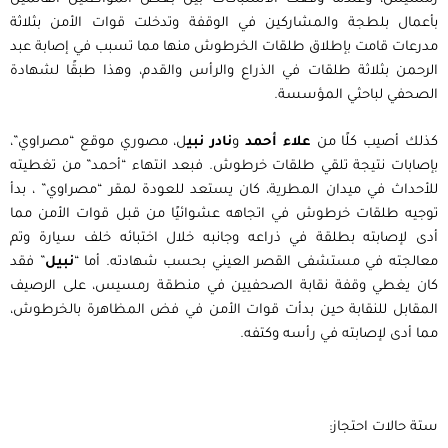
بأعمال بلطجة والمشاركين في الوقفة وتدخلت قوات الأمن بثلاثة
مدرعات قامت بإطلاق طلقات الخرطوش منها مما تسبب في إصابة عبد
الرحمن بثلاثة طلقات في الذراع والرأس والقدم، وهذا طبقًا لشهادة
الصحفي لباحثي المؤسسة.
كذلك أصيب كلًا من
علاء أحمد
و
نادر نبي
ل، مصوري موقع “مصراوي”،
بإصابات نتيجة تلقي طلقات خرطوش. فبعد انتهاء “أحمد” من تغطيته
للأحداث في ميدان المطرية، كان يستعد للعودة لمقر “مصراوي” ، بدأ
توجيه طلقات خرطوش في اتجاهه عشوائيًا من قبل قوات الأمن مما
أدى لإصابته بطلقة في ذراعه وجانبه خلال اختبائه خلف سيارة وتم
معالجته في مستشفى القصر العيني بحسب شهادته. أما “
نبيل
” فقد
كان يغطي وقفة نقابة الصحفيين في منطقة رمسيس، على الرصيف
المقابل للنقابة حين بدأت قوات الأمن في فض المظاهرة بالخرطوش،
مما أدى لإصابته في رأسه وكتفه.
ستة حالات احتجاز: