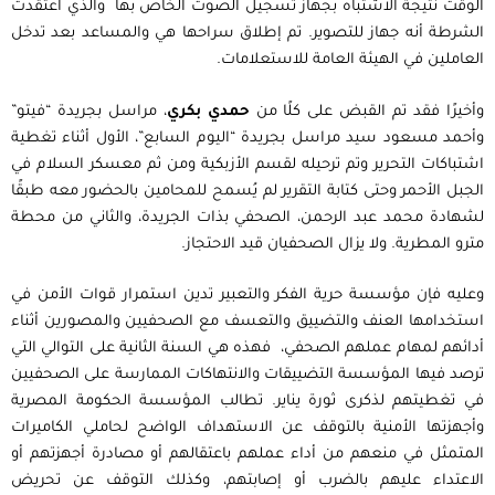
الوقت نتيجة الاشتباه بجهاز تسجيل الصوت الخاص بها والذي اعتقدت
الشرطة أنه جهاز للتصوير. تم إطلاق سراحها هي والمساعد بعد تدخل
العاملين في الهيئة العامة للاستعلامات.
وأخيرًا فقد تم القبض على كلًا من
حمدي بكري
، مراسل بجريدة “فيتو”
وأحمد مسعود سيد مراسل بجريدة “اليوم السابع”، الأول أثناء تغطية
اشتباكات التحرير وتم ترحيله لقسم الأزبكية ومن ثم معسكر السلام في
الجبل الأحمر وحتى كتابة التقرير لم يُسمح للمحامين بالحضور معه طبقًا
لشهادة محمد عبد الرحمن، الصحفي بذات الجريدة، والثاني من محطة
مترو المطرية. ولا يزال الصحفيان قيد الاحتجاز.
وعليه فإن مؤسسة حرية الفكر والتعبير تدين استمرار قوات الأمن في
استخدامها العنف والتضييق والتعسف مع الصحفيين والمصورين أثناء
أدائهم لمهام عملهم الصحفي، فهذه هي السنة الثانية على التوالي التي
ترصد فيها المؤسسة التضييقات والانتهاكات الممارسة على الصحفيين
في تغطيتهم لذكرى ثورة يناير. تطالب المؤسسة الحكومة المصرية
وأجهزتها الأمنية بالتوقف عن الاستهداف الواضح لحاملي الكاميرات
المتمثل في منعهم من أداء عملهم باعتقالهم أو مصادرة أجهزتهم أو
الاعتداء عليهم بالضرب أو إصابتهم، وكذلك التوقف عن تحريض