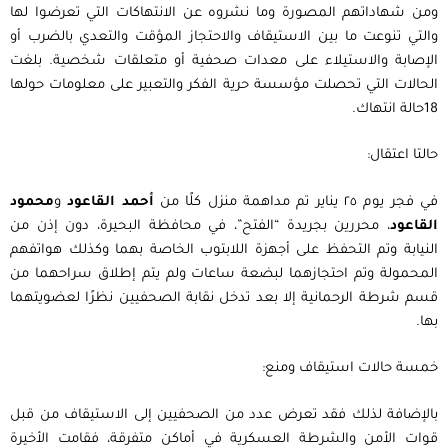
ومن شهاداتهم المصورة وما نشروه عن الانتهاكات التي تعرضوا لها
والتي تنوعت ما بين الاستيقاف والاحتجاز المؤقت والتعدي بالضرب أو
الإصابة والاستيلاء على معدات صحفية أو متعلقات شخصية. بلغت
الحالات التي تحصلت مؤسسة حرية الفكر والتعبير على معلومات حولها
18حالة انتهاك.
حالتا اعتقال:
في فجر يوم ٢٥ يناير تم مداهمة منزل كلًا من
أحمد القاعود
و
محمود
القاعود
، محررين بجريدة “الفتح”، في محافظة البحيرة، دون إذن من
النيابة وتم التحفظ على أجهزة اللابتوب الخاصة بهما وكذلك هواتفهم
المحمولة وتم احتجازهما لبضعة ساعات ولم يتم إطلاق سراحهما من
قسم شرطة الرحمانية إلا بعد تدخل نقابة الصحفيين نظرًا لعضويتهما
بها.
خمسة حالات استيقاف ومنع:
بالإضافة لذلك فقد تعرض عدد من الصحفيين إلى الاستيقاف من قبل
قوات الأمن والشرطة العسكرية في أماكن متفرقة، فقامت الأخيرة