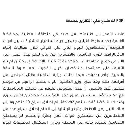
PDF للاطلاع علي التقرير بنسخة
عادت الأمور إلى طبيعتها من جديد في منطقة المطرية بمحافظة
القاهرة بعد سقوط قتيلين جديدين جراء استمرار الاشتباكات بين قوات
الشرطة والمتظاهرين لليوم الثاني على التوالي خلال فعاليات إحياء
الذكرىالرابعة لثورة الخامس والعشرين من يناير ليبلغ عدد القتلى حتى
الآن في جميع محافظات الجمهورية 23 قتيلًا، بالإضافة إلى جثتين لم يتم
التعرف على هويتهما، وشخصان آخران انفجرت بهما عبوة ناسفة
بالبحيرة، وآخر بدمياط، فيما أعلنت وزارة الداخلية مقتل مجندين من
أفرادها. ذلك وقد صرّح وزير الداخلية اللواء محمد إبراهيم في مؤتمر
صحفي عُقد بالأمس أن عدد المقبوض عليهم في مختلف المحافظات
بلغ ٥١٦ شخصًا، لم يتسن لفريق عمل المؤسسة محامين/باحثين سوى
رصد ١٦٩ شخصًا فقط، بينهم ١2صحفيًا تم إطلاق سراح 10 منهم ومازال
هناك اثنين رهن الاحتجاز، وتجدر الإشارة إلى أنه تم إطلاق سراح عدد من
المتظاهرين من معسكري قوات الأمن بطرة والسلام لم يستطع
المحامين تحديده بدقة حتى اللحظة، وجاري استكمال التحقيقات اليوم