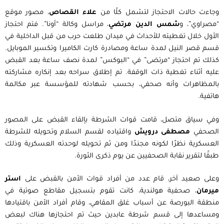
وجاءت حالات الاحتجاز لتشمل كلًا من
علاء القصاص
، مصور موقع
“مصراوي”، و
شمس الدين مرتضي
، مراسل وكالة “أونا”. فتم احتجاز
الأول خلال تغطيته للأحداث في ميدان طلعت حرب من قبل الداخلية في
قسم قصر النيل لمدة ساعة ومصادرة كارت الكاميرا وتكسير الموبايل.
كذلك تم احتجاز “مرتضى” في “البوكس” لمدة نصف ساعة بعد القبض
عليه أثناء تغطية ذات الوقفة. تم إطلاق سراحه بعد إنكاره مشاركته
بالمظاهرات وأنه صحفي، بحسب شهادته للمؤسسة عبر مكالمة
هاتفية.
وفي سياق متصل، قامت قوات الشرطة بإلقاء القبض على المصور
الصحفي
مصطفى درويش
واقتياده لقسم السلام وتحويله للشرطة
العسكرية نظرًا لكونه مجندًا ومن ثم تحويله لوحدته العسكرية وذلك
طبقًا لتقرير نقابة الصحفيين عن يوم ذكرى الثورة.
وعلى صعيد آخر، قام عدد من أفراد قوات الأمن بالقبض على
استر
ميرمان
، صحفية هولندية، كانت تقوم بتسجيل مقاطع صوتية في
منطقة البورصة عن أسباب غلق المقاهي، وقام أفراد الأمن باقتيادها
ومساعدها إلى قسم شرطة عابدين حيث تم احتجازها هناك لبعض