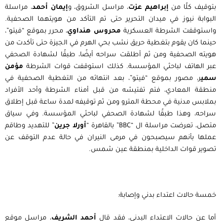
بتوقيف كلًا من
إبراهيم عزت
، مراسل الشروق، و
إيمان أحمد
، مراسلة
البوابة نيوز في ميدان التحرير حتى تم التأكد من هويتهما الصحفية.
واستوقفت الشرطة العسكرية
محروس هنداوي
، محرر بموقع “فيتو”،
حينما كان يقوم بتغطية حريق نشب بحي الهرم في الجيزة حتى تأكدت من
هويته الصحفية ومن ثم أطلقت سراحه أيضًا، طبقًا لشهادة الصحفي
عبر الهاتف لباحثي المؤسسة. كذلك استوقفت قوات الشرطة
مؤمن
سمي
ر، مصور بموقع “فيتو”، بعد انتهائه من التغطية الصحفية في
منطقة المعادي، فتم تفتيشه من قبل أمناء الشرطة وأحد الأفراد
بملابس مدنية في محطة المترو ومن ثم توقيفه لمدة ساعة قبل إطلاق
سراحه، وهذا طبقًا لشهادة الصحفي لباحثي المؤسسة. وفي سياق
متصل، تعرضت مراسلة ال “BBC” بالقاهرة “
أورلا جرين
” للتهديد وطاقم
عملها بأنهم سيصبحون في مرمى النيران في حالة عدم التوقف عن
تصوير قوات الداخلية بمنطقة عين شمس.
خمسة حالات اعتداء بدني وإصابة:
أما عن حالات الاعتداء البدني، فقد قال
أحمد الشريف
، مراسل موقع