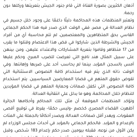
أذهان الكثيرين بصورة الفتاة التي قام جنود الجيش بتعريتها وركلها دون
رحمة.
وتعتبر المنظمات هذه المحاكمة دليلًا داغمًا على وجود خلل جسيم في
نظام العدالة في مصر، ففي الوقت الذي صدر فيه هذا الحكم الجماعي
القاسي بحق المتظاهرين والمعتصمين، لم تتم محاسبة أي من أفراد
الجيش والشرطة الذين شاركوا في فض هذا الاعتصام وقتلوا ما يقرب
من 17 متظاهر وقاموا بتعرية المشاركات والاعتداء عليهن، ومن بينهن
على سبيل المثال هند نافع التي تعرضت للضرب المبرح، وحكم عليها
أمس بالسجن المؤبد، بينما لم يحاسب أحد على ضربها وإهانتها. وفي
الوقت ذاته الذي يتم فيه استخدام كافة النصوص الاستثنائية التي
تقوض حقوق المتهم في قضايا المعارضين السياسيين. يتم استخدام
كافة النصوص التي تكفل ضمانات وحماية المتهم في قضايا المؤيدين
للنظام خلال المحاكمة، وهو ما يدلل علي انتقائية العدالة.
وتؤكد المنظمات الموقعة أن مثل تلك المحاكم وأحكامها الجائرة
أظهرت القضاء المصري كخصم –وليس حكمًا– يفرط في توقيع أقصى
العقوبات، ويهدر أقل ضمانات العدالة، ويصدر أحكامًا بالجملة علي المئات
بالإعدام و المؤبد. فالحكم الجماعي بالمؤبد في أحداث مجلس الوزراء لم
يكن الأول من نوعه، فقبله بيومين صدر حكم بإعدام 183 شخص، وقبل