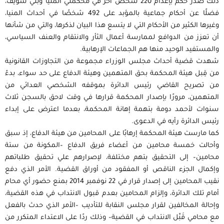
ذلك صدر حكم بإعدام 220 شخص أخر في محكمتي المنيا وبني سويف،
فضلًا عن أحكام جماعية بالمؤبد على 492 شخصًا في أحداث المنيا،
وغيرها الكثير من الأحكام التي لا يتسع هذا البيان لذكرها، والتي من شأنها
أن تعزز من الدوافع لممارسة أعمال الثأر والانتقام والعنف السياسي،
والمستفيد الوحيد منها هم الجماعات الإرهابية.
شهدت قضية أحداث مجلس الوزراء مجموعة من التجاوزات القانونية
من قِبل هيئة المحكمة بحق المتهمين وهيئة الدفاع على حد سواء، بدءً
من تصريح القاضي رئيس الدائرة بموقفه الشخصي العدائي من
المتهمين، مرورًا بإصدار المحكمة قرارها في وقت لاحق بالسجن ثلاث
سنوات لأحمد دومة بتهمة إهانة المحكمة، بعدما اعترض على إبداء
رئيس الدائرة رأيه في الدعوى.
كما مارست هيئة المحكمة إرهابًا على المحامين من هيئة الدفاع، إذ سبق
وأحالت خمسة محامين من أعضاء فريق الدفاع –المكونة من ستة
محامين– إلى التحقيق بتهم مختلفة، لإصرارهم علي تحقيق طلباتهم
وإكمال الجزء الناقص أو المفقود من أوراق القضية. الأمر الذي دفع
نقيب المحامين إلى إصدار قرار في 22 نوفمبر 2014 بمنع حضور أي محام
أمام تلك الدائرة، وإلزام المحامين بعدم قبول الانتداب في هذه القضية،
وإحالة المخالفين لقرار مجلس النقابة للتأديب –الأمر الذي حدث بالفعل
مع محامي قَبِّل الانتداب في القضية– وذلك ردًا على الاعتداء المتكرر من