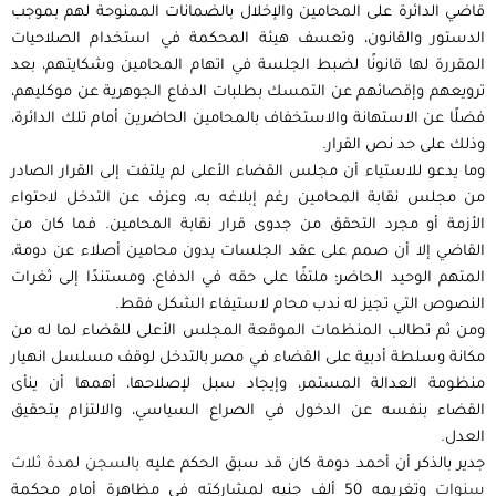
قاضي الدائرة على المحامين والإخلال بالضمانات الممنوحة لهم بموجب
الدستور والقانون، وتعسف هيئة المحكمة في استخدام الصلاحيات
المقررة لها قانونًا لضبط الجلسة في اتهام المحامين وشكايتهم، بعد
ترويعهم وإقصائهم عن التمسك بطلبات الدفاع الجوهرية عن موكليهم،
فضلًا عن الاستهانة والاستخفاف بالمحامين الحاضرين أمام تلك الدائرة،
وذلك على حد نص القرار.
وما يدعو للاستياء أن مجلس القضاء الأعلى لم يلتفت إلى القرار الصادر
من مجلس نقابة المحامين رغم إبلاغه به، وعزف عن التدخل لاحتواء
الأزمة أو مجرد التحقق من جدوى قرار نقابة المحامين. فما كان من
القاضي إلا أن صمم على عقد الجلسات بدون محامين أصلاء عن دومة،
المتهم الوحيد الحاضر؛ ملتفًا على حقه في الدفاع، ومستندًا إلى ثغرات
النصوص التي تجيز له ندب محام لاستيفاء الشكل فقط.
ومن ثم تطالب المنظمات الموقعة المجلس الأعلى للقضاء لما له من
مكانة وسلطة أدبية على القضاء في مصر بالتدخل لوقف مسلسل انهيار
منظومة العدالة المستمر، وإيجاد سبل لإصلاحها، أهمها أن ينأى
القضاء بنفسه عن الدخول في الصراع السياسي، والالتزام بتحقيق
العدل.
جدير بالذكر أن أحمد دومة كان قد سبق الحكم عليه
بالسجن لمدة ثلاث
سنوات
وتغريمه 50 ألف جنيه لمشاركته في مظاهرة أمام محكمة