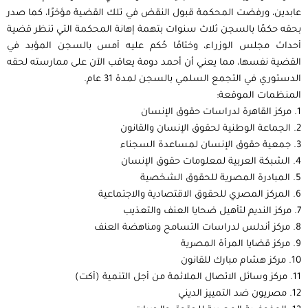
عابدين، ورفضت المحكمة قبول النقض في تلك القضية مؤخرًا، كما صدر
بحقه حكمًا بالسجن ثلاث سنوات بتهمة إهانة المحكمة التي تنظر قضية
أحداث مجلس الوزراء، وختامًا حُكم عليه أمس بالسجن المؤبد في
القضية نفسها، مما يعني أن أحمد دومة يعاقب الآن على ممارسته لحقه
الدستوري في التجمع السلمي بالسجن لمدة 31 عام.
المنظمات الموقعة:
1. مركز القاهرة لدراسات حقوق الإنسان
2. الجماعة الوطنية لحقوق الإنسان والقانون
3. جمعية حقوق الإنسان لمساعدة السجناء
4. الشبكة العربية لمعلومات حقوق الإنسان
5. المبادرة المصرية للحقوق الشخصية
6. المركز المصري للحقوق الاقتصادية والاجتماعية
7. مركز النديم لتأهيل ضحايا العنف والتعذيب
8. مركز أندلس لدراسات التسامح ومناهضة العنف
9. مركز قضايا المرأة المصرية
10. مركز هشام مبارك للقانون
11. مركز وسائل الاتصال الملائمة من أجل التنمية (أكت)
12. مصريون ضد التمييز الديني