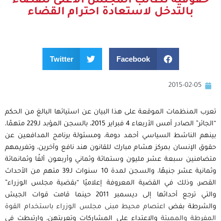
حقوقية تطالب المجلس الأعلى للقضاء
بالتدخل لاستعادة احترام القضاء
Twitter
Facebook
2015-02-05
تعرب المنظمات الموقعة على هذا البيان عن استيائها البالغ من الحكم
“الجائر” الصادر أمس الأربعاء 4 فبراير 2015، بالسجن المؤبد لـ229 متهمًا،
بينهم الناشط السياسي أحمد دومة، ومسئولة برنامج المدافعين عن
حقوق الإنسان بمركز هشام مبارك للقانون هند نافع وآخرين، وتغريمهم
متضامنين سبعة عشر مليون وستمائة وثماني وأربعون ألفًا وثمانمائة
وثمانية عشر جنيهًا، والسجن لمدة 10 سنوات لـ39 متهم من الأحداث
القصر، وذلك في القضية المعروفة إعلاميًا “بقضية مجلس الوزراء”
والتي ترجع أحداثها إلى ديسمبر 2011 حينما قامت قوات الجيش
والشرطة بفض
اعتصام محيط مبنى مجلس الوزراء باستخدام القوة
المفرطة والمميتة
والاعتداء على المشاركات وتعريتهن، وارتبطت في