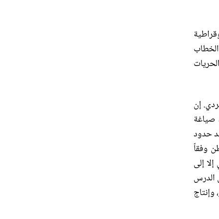
وقراطية
الخطاب
لحريات
ردي
.
إن
 صياغة
ند حدود
ن وفقاً
إلا إلى
 الدرس
 وإنتاج