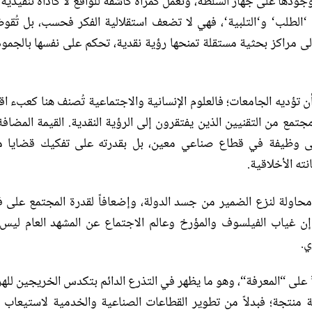
ها على جهاز السلطة، وتعمل كمرآة كاشفة للواقع لا كأداة تنفيذية
‘
الطلب
‘
و
‘
التلبية
‘
، فهي لا تضعف استقلالية الفكر فحسب، بل تُقو
 إلى مراكز بحثية مستقلة تمنحها رؤية نقدية، تحكم على نفسها بالجمود
 أن تؤديه الجامعات؛ فالعلوم الإنسانية والاجتماعية تُصنف هنا كعبء ا
جتمع من التقنيين الذين يفتقرون إلى الرؤية النقدية
.
القيمة المضاف
وظيفة في قطاع صناعي معين، بل بقدرته على تفكيك قضايا م
ته الأخلاقية
.
اولة لنزع الضمير من جسد الدولة، وإضعافاً لقدرة المجتمع على ف
إن غياب الفيلسوف والمؤرخ وعالم الاجتماع عن المشهد العام ليس
ي
.
على
“
المعرفة
“
، وهو ما يظهر في التذرع الدائم بتكدس الخريجين لل
منتجة؛ فبدلاً من تطوير القطاعات الصناعية والخدمية لاستيعاب ا