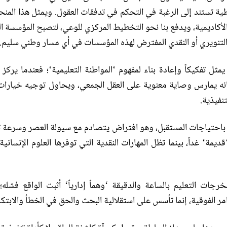
طية تستند إلى الرغبة في التحكم في تدفقات العقول
.
ويمثل هذا المن
أكاديمية، ويدفع بنا نحو التخطيط المركزي للوعي، لتصبح المؤسسة ا
ر التنويري أو النقدي المفترض لهذه المؤسسات في أي مسار وطني سليم
.
يمثل
تفكيكاً وإعادة بناء لمفهوم
‘
المواطنة التعليمية
‘
؛ فعندما يركز
إنه يمارس وصاية معنوية على العقل الجمعي، ويحاول توجيه خيارات 
نفيذية
.
ة باحتياجات المستقبل، وهو افتراض يتصادم مع سيولة العصر وسرعة ت
قديمة
‘
غداً، بينما تظل المهارات النقدية التي توفرها العلوم الإنسانية
خرجات التعليم بالساعة والدقيقة
‘
وهماً إدارياً
‘
أثبت الواقع فشله؛
مر الفوقية، إنما تأسس على استقلالية البحث والحق في الخطأ والابتكا