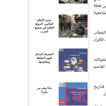
حى نقطة
لجامعية
سجن الإعلام
العالمي: الرواية
الغائبة في ضجيج
 الخطاب
الحرب
الأفراد
المعرفة كمدخل
حولاته؛
لفهم السلطة
ومقاومتها
 العاصم
 فتاريخ
ماذا يبقى من
يناير؟
ر
.