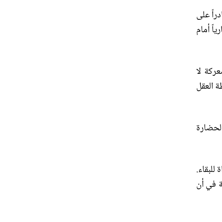
راً على
اً أمام
ركة لا
ة العقل
الحضارة
 للبقاء
.
ة في أن