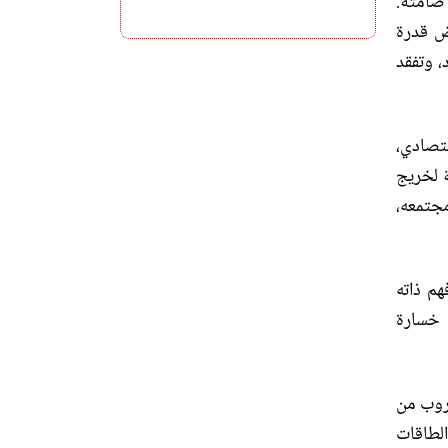
 صامتة
.
ض قدرة
، وتفقد
قتصادي،
ة لخريج
جتمعه،
هم ذاته
 خسارة
هروب من
لطاقات