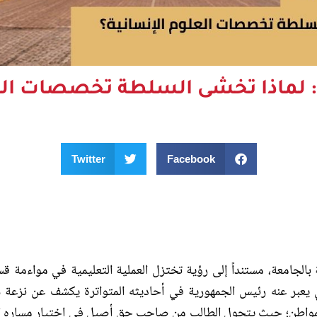
 لماذا تخشى السلطة تخصصات العل
Twitter
Facebook
بالجامعة، مستنداً إلى رؤية تختزل العملية التعليمية في مواءمة ق
ي يعبر عنه رئيس الجمهورية في أحاديثه المتواترة يكشف عن نزعة 
والمواطن؛ حيث يتحول الطالب من صاحب حق أصيل في اختيار مساره ا