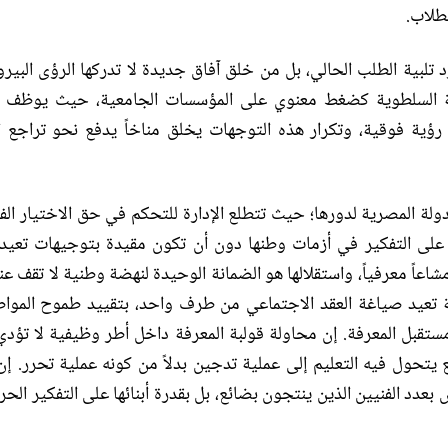
لطلاب
.
د تلبية الطلب الحالي، بل من خلق آفاق جديدة لا تدركها الرؤى البير
ة السلطوية كضغط معنوي على المؤسسات الجامعية، حيث يوظف 
رؤية فوقية، وتكرار هذه التوجهات يخلق مناخاً يدفع نحو تراجع ا
ولة المصرية لدورها؛ حيث تتطلع الإدارة للتحكم في حق الاختيار الف
على التفكير في أزمات وطنها دون أن تكون مقيدة بتوجيهات تعيد
عاً معرفياً، واستقلالها هو الضمانة الوحيدة لنهضة وطنية لا تقف ع
ية تعيد صياغة العقد الاجتماعي من طرف واحد، بتقييد طموح المواط
مستقبل المعرفة
.
إن محاولة قولبة المعرفة داخل أطر وظيفية لا تؤدي 
يتحول فيه التعليم إلى عملية تدجين بدلاً من كونه عملية تحرر
.
إن
بعدد الفنيين الذين ينتجون بضائع، بل بقدرة أبنائها على التفكير الحر،