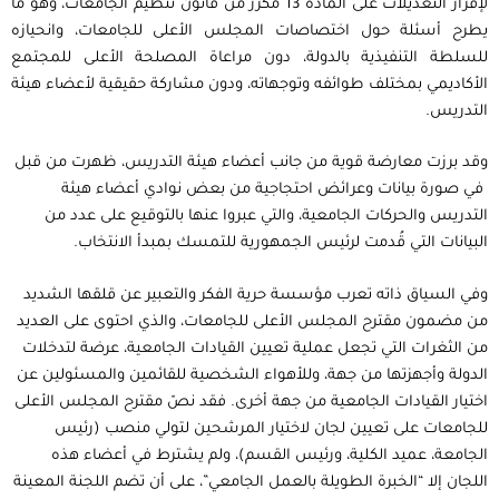
لإقرار التعديلات على المادة 13 مكرر من قانون تنظيم الجامعات، وهو ما
يطرح أسئلة حول اختصاصات المجلس الأعلى للجامعات، وانحيازه
للسلطة التنفيذية بالدولة، دون مراعاة المصلحة الأعلى للمجتمع
الأكاديمي بمختلف طوائفه وتوجهاته، ودون مشاركة حقيقية لأعضاء هيئة
التدريس.
وقد برزت معارضة قوية من جانب أعضاء هيئة التدريس، ظهرت من قبل
في صورة بيانات وعرائض احتجاجية من بعض نوادي أعضاء هيئة
التدريس والحركات الجامعية، والتي عبروا عنها بالتوقيع على عدد من
البيانات التي قُدمت لرئيس الجمهورية للتمسك بمبدأ الانتخاب.
وفي السياق ذاته تعرب مؤسسة حرية الفكر والتعبير عن قلقها الشديد
من مضمون مقترح المجلس الأعلى للجامعات، والذي احتوى على العديد
من الثغرات التي تجعل عملية تعيين القيادات الجامعية، عرضة لتدخلات
الدولة وأجهزتها من جهة، وللأهواء الشخصية للقائمين والمسئولين عن
اختيار القيادات الجامعية من جهة أخرى. فقد نصّ مقترح المجلس الأعلى
للجامعات على تعيين لجان لاختيار المرشحين لتولي منصب (رئيس
الجامعة، عميد الكلية، ورئيس القسم)، ولم يشترط في أعضاء هذه
اللجان إلا “الخبرة الطويلة بالعمل الجامعي”، على أن تضم اللجنة المعينة