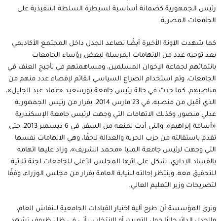
رئيس الجمهورية كضمانة أساسية لسيطرة السلطة التنفيذية على
الجامعات المصرية.
كما شهدت الآونة الأخيرة أيضًا تصاعد الجدل داخل المجتمع الأكاديمي
بعد توجيه عدد من الاتهامات المرسلة لبعض رؤساء الجامعات
بانتمائهم لجماعة الإخوان المسلمين، ومساهمتهم في تأجيج العنف في
الجامعات، وتم استخدام الصراع السياسي القائم لإقصاء عدد منهم من
مناصبهم، كما حدث في حالة رئيس جامعة بورسعيد «عماد عبد الجليل»،
الذي أقيل من منصبه، في 23 مارس 2014، بقرار من رئيس الجمهورية
عدلي منصور، وكذلك الاتهامات التي وجهت لرئيس جامعة الإسكندرية
«أسامة إبراهيم»، والتي أدت لمنعه من السفر، في 6 ديسمبر 2013، حتى
تقدم باستقالته من حزب الحرية والعدالة لاحقًا، وهي الاتهامات نفسها
التي وجهت لرئيس جامعة المنيا «محمد الشريف»، وزاد عليها اتهامه
بالفساد الإداري، شكل على إثرها المجلس الأعلى للجامعات لجنة ثلاثية
للتحقيق معه، وينتظر إحالته للنيابة العامة بقرار من مجلس الوزراء، وفقًا
لتصريحات وزير التعليم العالي.
وترى المؤسسة أن طرح آلية اختيار القيادات الجامعية للنقاش العام،
والجدل الدائر حاليًا حول التعيين أو الانتخاب، يأتي في ظل ظروف تشهد