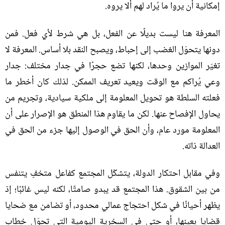
إمكانية أن يروا ما يُراد لهم ألا يروه
.
المعرفة هنا ليست بديلًا عن الفعل، بل هي شرط لأي فعل
.
فمن
دونها يتحوّل الغضب إلى إحباط، ويصبح النقد بلا أساس
.
المعرفة لا
تغيّر الموازين وحدها، لكنها تضع حجرًا في جدار مختلف
:
جدار
وعي يُراكم مع الوقت ويعيد تعريف الممكن
.
لذلك كان أخطر ما
فعلته السلطة هو تحويل المعلومة إلى ملكية سيادية، وتجريم من
يحاول الإفصاح عنها
.
لكن ما يقاوم هذا المنطق هو الإصرار على أن
المعلومة مورد عام، وأن الحق في الوصول إليها جزء من الحق في
العدالة ذاته
.
وفي مقابل احتكار الدولة، يتشكّل المجتمع كفاعل متخفٍ يتنفس
من بين الشقوق
.
هذا المجتمع قد يبدو صامتًا، لكنه ليس غائبًا؛ إذ
يظهر أحيانًا في شكل احتجاج عمالي محدود، أو تضامن مع ضحايا
قضايا بعينها، أو حتى في السخرية اليومية التي تحوّل خطاب