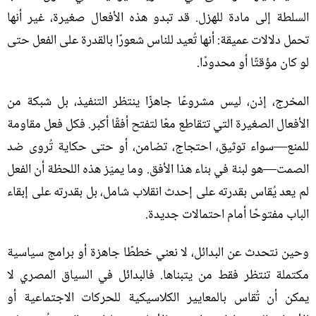
السلطة إلى مادة للهزل
.
قد تبدو هذه الأفعال صغيرة، غير أنها
تحمل دلالات عميقة
:
أنها تُعيد للناس شعورًا بالقدرة على الفعل حتى
لو كان مؤقتًا أو محدودًا
.
المخرج، إذن، ليس مشروعًا جاهزًا ينتظر التنفيذ، بل شبكة من
الأفعال الصغيرة التي تتقاطع معًا لتفتح أفقًا أكبر
.
فكل فعل مقاومة
للمنع—سواء توثيق، احتجاج، تضامن، أو حتى حكاية تُروى ضد
الصمت—هو لبنة في بناء هذا الأفق
.
وما يميّز هذه اللحظة أن الفعل
لم يعد يُقاس بقدرته على إحدث انقلاب شامل، بل بقدرته على إبقاء
الباب مفتوحًا أمام احتمالات جديدة
.
وحين نتحدث عن البدائل، لا نعني خططًا جاهزة أو برامج سياسية
مكتملة تنتظر فقط من يتبناها
.
فالبدائل في السياق المصري لا
يمكن أن تُقاس بالمعايير الكلاسيكية للحركات الاجتماعية أو