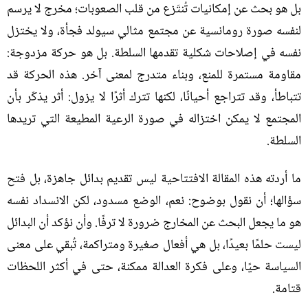
بل هو بحث عن إمكانيات تُنتَزع من قلب الصعوبات؛ مخرج لا يرسم
لنفسه صورة رومانسية عن مجتمع مثالي سيولد فجأة، ولا يختزل
نفسه في إصلاحات شكلية تقدمها السلطة
.
بل هو حركة مزدوجة
:
مقاومة مستمرة للمنع، وبناء متدرج لمعنى آخر
.
هذه الحركة قد
تتباطأ، وقد تتراجع أحيانًا، لكنها تترك أثرًا لا يزول
:
أثر يذكّر بأن
المجتمع لا يمكن اختزاله في صورة الرعية المطيعة التي تريدها
السلطة
.
ما أردته هذه المقالة الافتتاحية ليس تقديم بدائل جاهزة، بل فتح
سؤالها؛ أن نقول بوضوح
:
نعم، الوضع مسدود، لكن الانسداد نفسه
هو ما يجعل البحث عن المخارج ضرورة لا ترفًا
.
وأن نؤكد أن البدائل
ليست حلمًا بعيدًا، بل هي أفعال صغيرة ومتراكمة، تُبقي على معنى
السياسة حيًا، وعلى فكرة العدالة ممكنة، حتى في أكثر اللحظات
قتامة
.