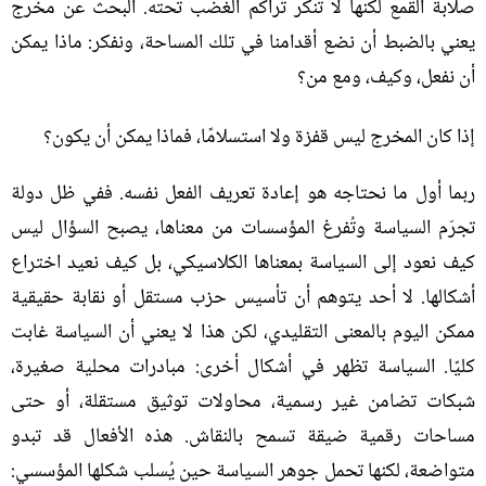
صلابة القمع لكنها لا تنكر تراكم الغضب تحته
.
البحث عن مخرج
يعني بالضبط أن نضع أقدامنا في تلك المساحة، ونفكر
:
ماذا يمكن
أن نفعل، وكيف، ومع من؟
إذا كان المخرج ليس قفزة ولا استسلامًا، فماذا يمكن أن يكون؟
ربما أول ما نحتاجه هو إعادة تعريف الفعل نفسه
.
ففي ظل دولة
تجرّم السياسة وتُفرغ المؤسسات من معناها، يصبح السؤال ليس
كيف نعود إلى السياسة بمعناها الكلاسيكي، بل كيف نعيد اختراع
أشكالها
.
لا أحد يتوهم أن تأسيس حزب مستقل أو نقابة حقيقية
ممكن اليوم بالمعنى التقليدي، لكن هذا لا يعني أن السياسة غابت
كليًا
.
السياسة تظهر في أشكال أخرى
:
مبادرات محلية صغيرة،
شبكات تضامن غير رسمية، محاولات توثيق مستقلة، أو حتى
مساحات رقمية ضيقة تسمح بالنقاش
.
هذه الأفعال قد تبدو
متواضعة، لكنها تحمل جوهر السياسة حين يُسلب شكلها المؤسسي
: