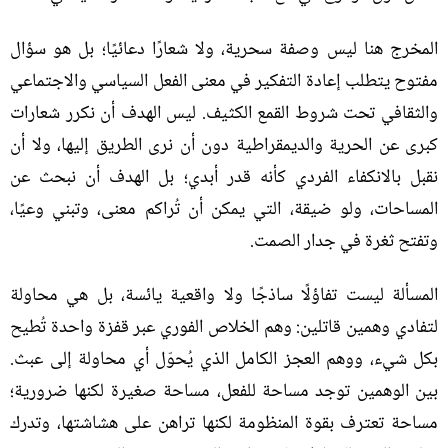
المخرج هنا ليس وصفة سحرية، ولا شعارًا دعائيًا؛ بل هو سؤال
مفتوح يتطلب إعادة التفكير في معنى الفعل السياسي والاجتماعي
والثقافي تحت شروط القمع الكثيف
.
ليس الهدف أن نكرر شعارات
كبرى عن الحرية والديمقراطية دون أن نرى الطريق إليها، ولا أن
نقبل بالانكفاء الفردي كأنه قدر أبدي؛ بل الهدف أن نبحث عن
المساحات، ولو ضيقة، التي يمكن أن تُراكم معنى، وتبني وعيًا،
وتفتح ثغرة في جدار الصمت
.
المسألة ليست تفاؤلًا ساذجًا ولا واقعية يائسة، بل هي محاولة
لتفادي وهمين قاتلين
:
وهم الخلاص الفوري عبر قفزة واحدة تُطيح
بكل شيء، ووهم العجز الكامل الذي يُحوّل أي محاولة إلى عبث
.
بين الوهمين توجد مساحة للفعل، مساحة صغيرة لكنها ضرورية؛
مساحة تعترف بقوة المنظومة لكنها تراهن على هشاشتها، وتدرك