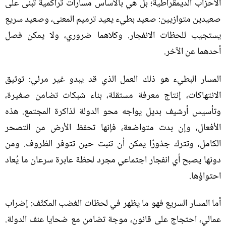
الأحزاب الديمقراطية؛ بل هي بالأساس مسارات تراكمية تُبنى على
صعيدين متوازيين
:
صعيد بطيء يعيد ترميم المعنى، وصعيد سريع
يستجيب للحظات الانفجار
.
وكلاهما ضروري، ولا يمكن فصل
أحدهما عن الآخر
.
المسار البطيء هو ذلك العمل الذي قد يبدو غير مرئي
:
توثيق
الانتهاكات، إنتاج معرفة مستقلة، بناء شبكات تضامن صغيرة،
وتأسيس أرشيف بديل يواجه محو الدولة لذاكرة المجتمع
.
هذه
الأفعال، وإن بدت متواضعة، فإنها تحفظ الأرض من التصحر
الكامل، وتترك جذورًا يمكن أن تنبت حين تتوفر الظروف
.
ومن
دونها يصبح أي انفجار اجتماعي مجرد لحظة عابرة سرعان ما يُعاد
احتواؤها
.
أما المسار السريع فهو ما يظهر في لحظات الغضب المكثّف
:
إضراب
عمالي، احتجاج على قانون، موجة تضامن مع ضحايا عنف الدولة
.