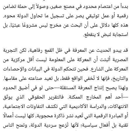
بدءاً من اعتصام محدود في مصنع صغير، وصولاً إلى حملة تضامن
رقمية أو عمل توثيقي يصر على تسجيل ما تحاول الدولة محوه
.
هذه كلها دلائل على أن البحث عن مخرج ليس مشروعًا عبثيًا، بل
استجابة لنبض لا ينقطع
.
قد يبدو الحديث عن المعرفة في ظل القمع رفاهية، لكن التجربة
المصرية أثبتت أن المعركة على المعلومة ليست أقل مركزية من
المعركة على الشارع
.
فحين تتحكم الدولة في البيانات والإحصاءات
والتاريخ، فإنها لا تُخفي الواقع فقط، بل تعيد صناعته على مقاسها
.
ولهذا يصبح إنتاج المعرفة المستقلة—حتى لو في أضيق الحدود
—أحد أهم المخارج الممكنة
.
فالتقرير الحقوقي الذي يوثّق
الانتهاكات، والدراسة الأكاديمية التي تكشف التفاوتات الاجتماعية،
أو المبادرة الرقمية التي تُعيد نشر ذاكرة محجوبة، كلها ليست أعمالًا
تقنية بل أفعال سياسية؛ لأنها تُزعج سردية الدولة، وتمنح الناس