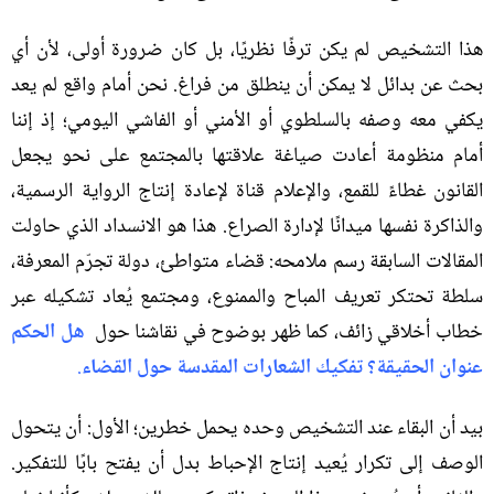
هذا التشخيص لم يكن ترفًا نظريًا، بل كان ضرورة أولى، لأن أي
بحث عن بدائل لا يمكن أن ينطلق من فراغ
.
نحن أمام واقع لم يعد
يكفي معه وصفه بالسلطوي أو الأمني أو الفاشي اليومي؛ إذ إننا
أمام منظومة أعادت صياغة علاقتها بالمجتمع على نحو يجعل
القانون غطاءً للقمع، والإعلام قناة لإعادة إنتاج الرواية الرسمية،
والذاكرة نفسها ميدانًا لإدارة الصراع
.
هذا هو الانسداد الذي حاولت
المقالات السابقة رسم ملامحه
:
قضاء متواطئ، دولة تجرّم المعرفة،
سلطة تحتكر تعريف المباح والممنوع، ومجتمع يُعاد تشكيله عبر
خطاب أخلاقي زائف، كما ظهر بوضوح في نقاشنا حول
هل الحكم
عنوان الحقيقة؟ تفكيك الشعارات المقدسة حول القضاء
.
بيد أن البقاء عند التشخيص وحده يحمل خطرين؛ الأول
:
أن يتحول
الوصف إلى تكرار يُعيد إنتاج الإحباط بدل أن يفتح بابًا للتفكير
.