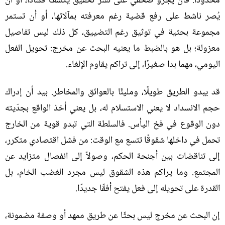
محدودًا
.
فأن يجرؤ صحفي على نشر تحقيق يكشف فسادًا، أو أن
يُصر ناشط على رفع قضية رغم معرفته بمآلاتها، أو أن تستمر
مجموعة بحثية في توثيق رغم التضييق، كل ذلك ليس تفاصيل
معزولة؛ بل هو بالضبط ما يعنيه البحث عن مخرج
:
تحويل الفعل
اليومي، مهما بدا صغيرًا، إلى تراكم يقاوم الإلغاء
.
قد يبدو الطريق طويلًا، ومليئًا بالعوائق والمخاطر
.
بيد أن إدراك
حجم الانسداد لا يعني الاستسلام له، بل يعني أخذ الواقع بجدّيته
دون الوقوع في فخ اليأس
.
فالسلطة التي تبدو قوية من الخارج
تحمل في داخلها شقوقًا تتسع مع الوقت
:
من فشل اقتصادي متكرر،
إلى تناقضات بين أجنحة الحكم، وصولاً إلى انفصال متزايد عن
المجتمع
.
وما يراكم هذه الشقوق ليس مجرد الغضب الخام، بل
القدرة على تحويله إلى فعل يفتح أفقًا جديدًا
.
إن البحث عن مخرج ليس بحثًا عن طريق ممهد أو وصفة مضمونة،