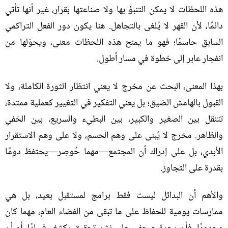
هذه اللحظات لا يمكن التنبؤ بها ولا صناعتها بقرار، غير أنها تأتي
دائمًا، لأن القهر لا يُلغى بالتجاهل
.
هنا يكون دور الفعل التراكمي
السابق حاسمًا؛ فهو ما يمنح هذه اللحظات معنى، ويحوّلها من
انفجار عابر إلى خطوة في مسار أطول
.
بهذا المعنى، البحث عن مخرج لا يعني انتظار الثورة الكاملة، ولا
القبول بالهامش الضيق؛ بل يعني التفكير في التغيير كعملية ممتدة،
تتنقل بين الصغير والكبير، بين البطيء والسريع، بين الخفي
والظاهر
.
مخرج لا يُبنى على وهم الحسم، ولا على وهم الاستقرار
الأبدي، بل على إدراك أن المجتمع—مهما حُوصِر—يحتفظ دومًا
بقدرة على التجاوز
.
والأهم أن البدائل ليست فقط برامج لمستقبل بعيد، بل هي
ممارسات يومية للحفاظ على ما تبقى من الفضاء العام، مهما كان