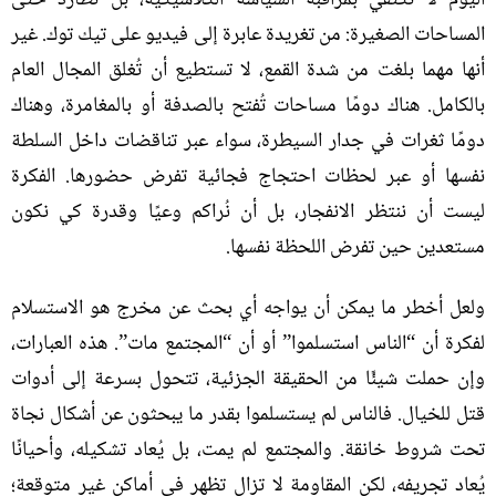
اليوم لا تكتفي بمراقبة السياسة الكلاسيكية، بل تطارد حتى
المساحات الصغيرة
:
من تغريدة عابرة إلى فيديو على تيك توك
.
غير
أنها مهما بلغت من شدة القمع، لا تستطيع أن تُغلق المجال العام
بالكامل
.
هناك دومًا مساحات تُفتح بالصدفة أو بالمغامرة، وهناك
دومًا ثغرات في جدار السيطرة، سواء عبر تناقضات داخل السلطة
نفسها أو عبر لحظات احتجاج فجائية تفرض حضورها
.
الفكرة
ليست أن ننتظر الانفجار، بل أن نُراكم وعيًا وقدرة كي نكون
مستعدين حين تفرض اللحظة نفسها
.
ولعل أخطر ما يمكن أن يواجه أي بحث عن مخرج هو الاستسلام
لفكرة أن “الناس استسلموا” أو أن “المجتمع مات”
.
هذه العبارات،
وإن حملت شيئًا من الحقيقة الجزئية، تتحول بسرعة إلى أدوات
قتل للخيال
.
فالناس لم يستسلموا بقدر ما يبحثون عن أشكال نجاة
تحت شروط خانقة
.
والمجتمع لم يمت، بل يُعاد تشكيله، وأحيانًا
يُعاد تجريفه، لكن المقاومة لا تزال تظهر في أماكن غير متوقعة؛