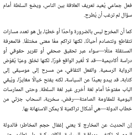
فعل جماعي يُعيد تعريف العلاقة بين الناس، ويضع السلطة أمام
سؤال لم ترغب أن يُطرح
.
كما أن المخرج ليس بالضرورة واحدًا أو خطيًا، بل هو تعدد مسارات
تتقاطع وتتصادم أحيانًا، لكنها تراكم معًا معنى مختلفًا
.
فالمعرفة
المستقلة مثلًا—سواء عبر تحقيق صحفي أو تقرير حقوقي أو
دراسة أكاديمية—قد لا تُغير الواقع فورًا، لكنها تخلق وعيًا يُقوّض
الرواية الرسمية
.
والفعل الثقافي، من مسرح إلى موسيقى إلى
كتابة، قد يبدو بعيدًا عن السياسة، لكنه يفتح خيالًا مغايرًا، ويُبقي
الباب مفتوحًا أمام لغة أخرى غير لغة السلطة
.
وحتى الممارسات
اليومية للمقاومة الصامتة—رفض، سخرية، انسحاب جزئي من
خطاب الدولة—هي أشكال تراكميّة لا يمكن الاستهانة بها
.
إن الحديث عن المخارج لا يعني إغفال حجم المخاطر؛ فالدولة