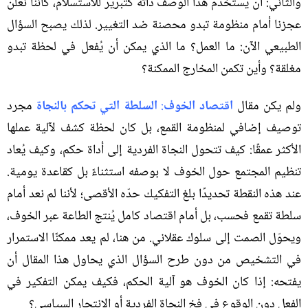
والثاني
:
أن يُستخدم هذا الوصف ذاته كتبرير للاستسلام، كأننا نعلن
عجزنا أمام منظومة تبدو محصنة ضد التغيير
.
لذلك يصبح السؤال
الطبيعي الآن
:
ما العمل؟ ما الذي يمكن أن يُفعل في لحظة تبدو
مغلقة؟ وأين تكمن المخارج الممكنة؟
ولم يكن مقال
اقتصاد الخوف
:
السلطة التي تحكم بالنجاة
مجرد
توصيف إضافي لمنظومة القمع، بل كان لحظة كشف لآلية عملها
الأكثر عمقًا
:
كيف تتحول النجاة الفردية إلى أداة حكم، وكيف يُعاد
تنظيم المجتمع حول الخوف لا بوصفه استثناءً بل كقاعدة يومية
.
عند هذه النقطة تحديدًا بلغ التفكيك حدّه الأقصى؛ لأننا لم نعد أمام
سلطة تقمع فحسب، بل أمام اقتصاد كامل يُنتج الطاعة عبر الخوف،
ويحوّل الصمت إلى سلوك عقلاني
.
من هنا، لم يعد ممكنًا الاستمرار
في التشخيص من دون طرح السؤال الذي يحاول هذا المقال أن
يفتحه
:
إذا كان الخوف هو آلية الحكم، فكيف يمكن التفكير في
الفعل دون الوقوع في فخ النجاة الفردية أو الانتحار السياسي؟